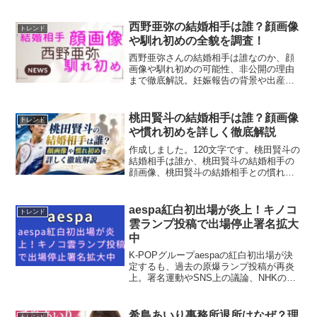
西野亜弥の結婚相手は誰？顔画像
トレンド
や馴れ初めの全貌を調査！
西野亜弥さんの結婚相手は誰なのか、顔
画像や馴れ初めの可能性、非公開の理由
まで徹底解説。妊娠報告の背景や出産時
期の予測、世間の反応も詳しくまとめて
います。
桃田賢斗の結婚相手は誰？顔画像
トレンド
や慣れ初めを詳しく徹底解説
作成しました。120文字です。桃田賢斗の
結婚相手は誰か、桃田賢斗の結婚相手の
顔画像、桃田賢斗の結婚相手との慣れ初
めを整理。桃田賢斗の結婚相手は誰か、
桃田賢斗の結婚相手の顔画像、桃田賢斗
の結婚相手との慣れ初めに加え、嫁の名
aespa紅白初出場が炎上！キノコ
トレンド
前や子供、福島由紀との噂も分かる範囲
雲ランプ投稿で出場停止署名拡大
で解説します。
中
K-POPグループaespaの紅白初出場が決
定するも、過去の原爆ランプ投稿が再炎
上。署名運動やSNS上の議論、NHKの対
応、文化摩擦の背景まで丁寧に解説しま
す。
希島あいり事務所退所はなぜ？理