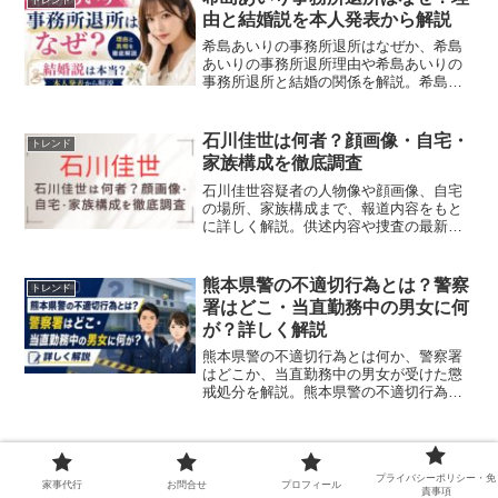
トレンド
由と結婚説を本人発表から解説
希島あいりの事務所退所はなぜか、希島
あいりの事務所退所理由や希島あいりの
事務所退所と結婚の関係を解説。希島あ
いりの事務所退所はなぜか、希島あいり
の事務所退所理由、希島あいりの事務所
退所と結婚説を本人発表から整理し、旦
石川佳世は何者？顔画像・自宅・
トレンド
那や妊娠、今後の活動まで紹介します。
家族構成を徹底調査
石川佳世容疑者の人物像や顔画像、自宅
の場所、家族構成まで、報道内容をもと
に詳しく解説。供述内容や捜査の最新情
報もあわせてご紹介します。
熊本県警の不適切行為とは？警察
トレンド
署はどこ・当直勤務中の男女に何
が？詳しく解説
熊本県警の不適切行為とは何か、警察署
はどこか、当直勤務中の男女が受けた懲
戒処分を解説。熊本県警の不適切行為と
は何か、警察署はどこかを改めて整理
し、当直勤務中の男女の行為内容や懲戒
処分、匿名情報による発覚経緯、実名非
公表の理由まで分かりやすく紹介しま
す。
プライバシーポリシー・免
家事代行
お問合せ
プロフィール
責事項