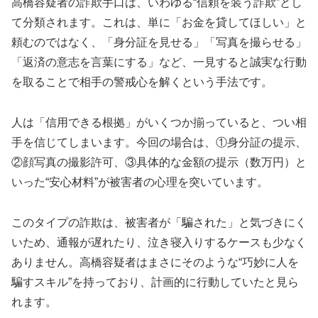
高橋容疑者の詐欺手口は、いわゆる“信頼を装う詐欺”とし
て分類されます。これは、単に「お金を貸してほしい」と
頼むのではなく、「身分証を見せる」「写真を撮らせる」
「返済の意志を言葉にする」など、一見すると誠実な行動
を取ることで相手の警戒心を解くという手法です。
人は「信用できる根拠」がいくつか揃っていると、つい相
手を信じてしまいます。今回の場合は、①身分証の提示、
②顔写真の撮影許可、③具体的な金額の提示（数万円）と
いった“安心材料”が被害者の心理を突いています。
このタイプの詐欺は、被害者が「騙された」と気づきにく
いため、通報が遅れたり、泣き寝入りするケースも少なく
ありません。高橋容疑者はまさにそのような“巧妙に人を
騙すスキル”を持っており、計画的に行動していたと見ら
れます。