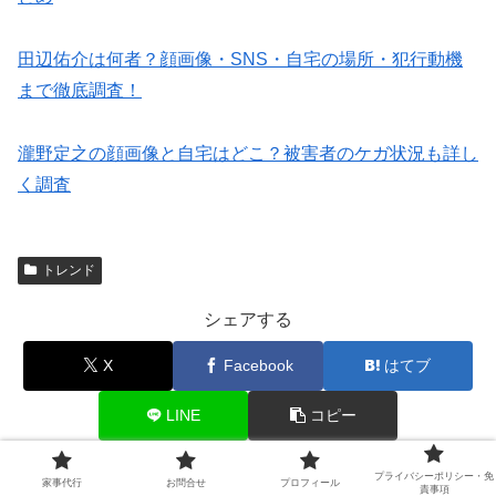
田辺佑介は何者？顔画像・SNS・自宅の場所・犯行動機
まで徹底調査！
瀧野定之の顔画像と自宅はどこ？被害者のケガ状況も詳し
く調査
トレンド
シェアする
X
Facebook
はてブ
LINE
コピー
プライバシーポリシー・免
家事代行
お問合せ
プロフィール
家事太郎
責事項