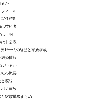
何者か
ロフィール
長就任時期
職は技術者
歴は不明
齢は非公表
社茂野一弘の経歴と家族構成
や結婚情報
供はいるか
会社の概要
史と廃線
ロバス事故
歴と家族構成まとめ