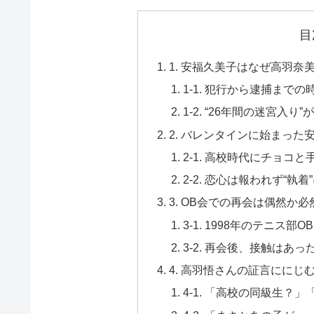
目
1. 安福久美子はなぜ高羽
1-1. 犯行から逮捕まで
1-2. “26年間の迷宮入
2. バレンタインに始まった
2-1. 高校時代にチョコ
2-2. 恋心は報われず“執
3. OB会での再会は偶然か
3-1. 1998年のテニス
3-2. 再会後、接触はあ
4. 高羽悟さんの証言ににじ
4-1. 「高校の同級生？