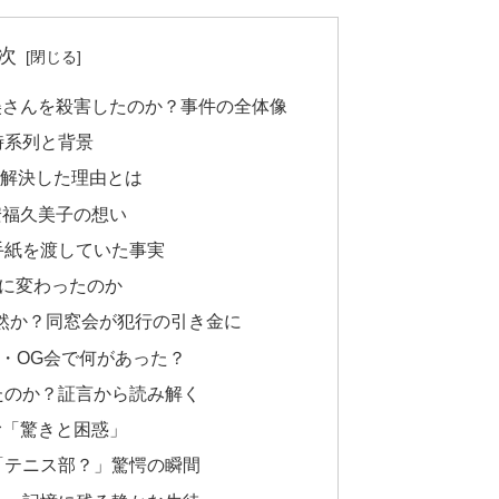
次
奈美さんを殺害したのか？事件の全体像
の時系列と背景
り”が解決した理由とは
安福久美子の想い
と手紙を渡していた事実
着”に変わったのか
必然か？同窓会が犯行の引き金に
部OB・OG会で何があった？
ったのか？証言から読み解く
む「驚きと困惑」
」「テニス部？」驚愕の瞬間