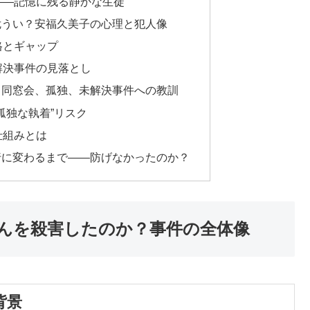
」——記憶に残る静かな生徒
ど危うい？安福久美子の心理と犯人像
性格とギャップ
未解決事件の見落とし
策：同窓会、孤独、未解決事件への教訓
“孤独な執着”リスク
い仕組みとは
凶行に変わるまで——防げなかったのか？
さんを殺害したのか？事件の全体像
背景