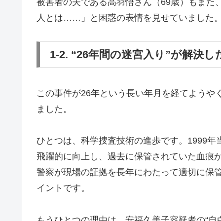
被害者の夫である高羽悟さん（69歳）もまた
人とは……」と困惑の表情を見せていました
1-2. “26年間の迷宮入り”が解決
この事件が26年という長い年月を経てようや
ました。
ひとつは、科学捜査技術の進歩です。1999年
飛躍的に向上し、過去に保管されていた血痕
警察が現場の証拠を長年にわたって適切に保
イントです。
もうひとつの理由は、安福久美子容疑者の“自