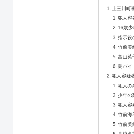
上三川町
犯人容
16歳
指示役
竹前美
富山英
闇バイ
犯人容疑
犯人の
少年の
犯人容
竹前海
竹前美
高校名