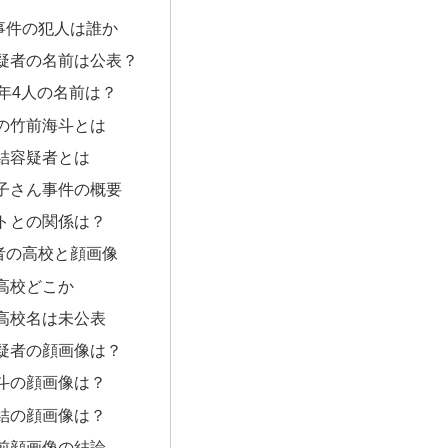
事件の犯人は誰か
疑者の名前は公表？
少年4人の名前は？
の竹前海斗とは
結容疑者とは
子さん事件の概要
トとの関係は？
者の高校と顔画像
高校どこか
高校名は未公表
疑者の顔画像は？
斗の顔画像は？
結の顔画像は？
前顔画像の結論