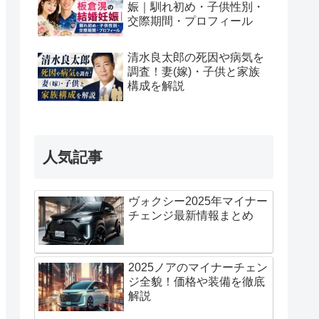
娠｜馴れ初め・子供性別・
交際期間・プロフィール
清水良太郎の死因や病気を
調査！妻(嫁)・子供と家族
構成を解説
人気記事
ヴォクシー2025年マイナー
チェンジ最新情報まとめ
2025ノアのマイナーチェン
ジ全貌！価格や装備を徹底
解説