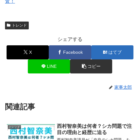
査！
トレンド
シェアする
X
Facebook
はてブ
LINE
コピー
家事太郎
関連記事
西村智奈美は何者？シカ問題で注
トレンド
目の理由と経歴に迫る
西村智奈美議員が「奈良のシカ問題」を