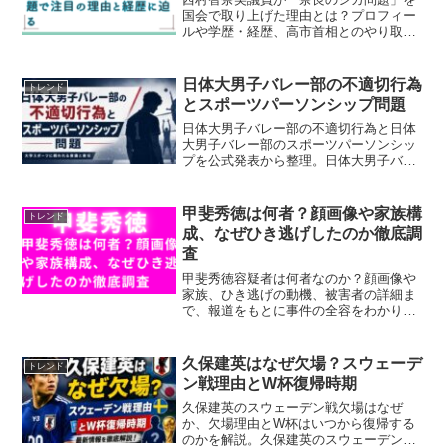
国会で取り上げた理由とは？プロフィー
ルや学歴・経歴、高市首相とのやり取り
やSNSの反応まで詳しく解説します。
日体大男子バレー部の不適切行為
トレンド
とスポーツパーソンシップ問題
日体大男子バレー部の不適切行為と日体
大男子バレー部のスポーツパーソンシッ
プを公式発表から整理。日体大男子バレ
ー部の不適切行為と日体大男子バレー部
のスポーツパーソンシップ、6試合没収や
謝罪、サイン盗み説の未確認点まで慎重
甲斐秀徳は何者？顔画像や家族構
トレンド
に分かりやすく解説します。
成、なぜひき逃げしたのか徹底調
査
甲斐秀徳容疑者は何者なのか？顔画像や
家族、ひき逃げの動機、被害者の詳細ま
で、報道をもとに事件の全容をわかりや
すく整理しています。
久保建英はなぜ欠場？スウェーデ
トレンド
ン戦理由とW杯復帰時期
久保建英のスウェーデン戦欠場はなぜ
か、欠場理由とW杯はいつから復帰する
のかを解説。久保建英のスウェーデン戦