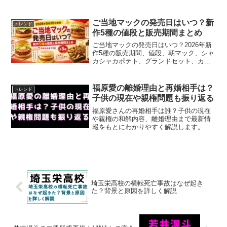
欠場はなぜか、欠場理由やW杯復帰時
期、左ひざ負傷の経緯を整理します。
ご当地マックの発売日はいつ？新
トレンド
作5種の値段と販売期間まとめ
ご当地マックの発売日はいつ？2026年新
作5種の販売期間、値段、朝マック、シャ
カシャカポテト、グランドセット、カロ
リー公開時期、キャンペーンまで解説。
ご当地マックの発売前に知りたいメニュ
ーや販売時間をまとめて確認でき、買い
福原愛の離婚理由と再婚相手は？
トレンド
逃し防止にも役立ちます。
子供の現在や親権問題も振り返る
福原愛さんの再婚相手は誰？子供の現在
や親権の和解内容、離婚理由まで最新情
報をもとにわかりやすく解説します。
埼玉栄高校の横転死亡事故はなぜ起き
た？背景と原因を詳しく解説