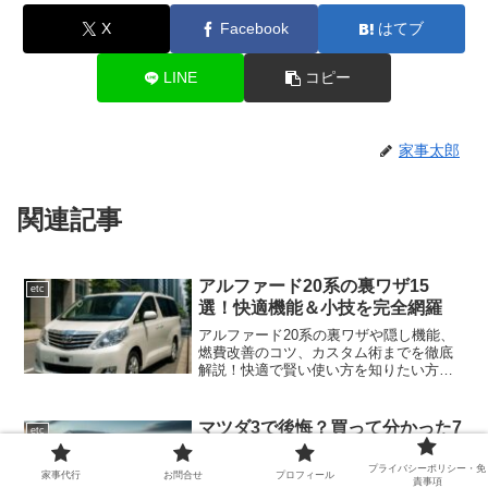
X
Facebook
はてブ
LINE
コピー
家事太郎
関連記事
アルファード20系の裏ワザ15
etc
選！快適機能＆小技を完全網羅
アルファード20系の裏ワザや隠し機能、
燃費改善のコツ、カスタム術までを徹底
解説！快適で賢い使い方を知りたい方に
おすすめの内容です。
マツダ3で後悔？買って分かった7
etc
つの弱点
プライバシーポリシー・免
マツダ3でよくある後悔ポイント7選を実
家事代行
お問合せ
プロフィール
責事項