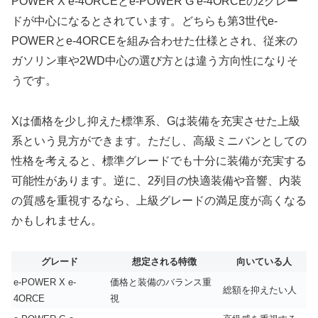
POWER X e-4ORCEとe-POWER G e-4ORCEの2グレー
ドが中心になるとされています。どちらも第3世代e-
POWERとe-4ORCEを組み合わせた仕様とされ、従来の
ガソリン車や2WD中心の選び方とは違う方向性になりそ
うです。
Xは価格を少し抑えた標準系、Gは装備を充実させた上級
系という見方ができます。ただし、高級ミニバンとしての
性格を考えると、標準グレードでも十分に装備が充実する
可能性があります。逆に、2列目の快適装備や音響、内装
の質感を重視するなら、上級グレードの満足度が高くなる
かもしれません。
グレード
想定される特徴
向いている人
e-POWER X e-
価格と装備のバランス重
総額を抑えたい人
4ORCE
視