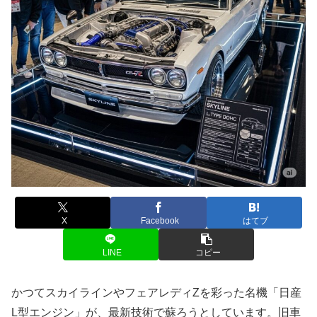
X
Facebook
はてブ
LINE
コピー
かつてスカイラインやフェアレディZを彩った名機「日産
L型エンジン」が、最新技術で蘇ろうとしています。旧車