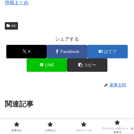
情報まとめ
etc
シェアする
X
Facebook
はてブ
LINE
コピー
家事太郎
関連記事
ロードスターはデートに最適？女
etc
子ウケと注意点を徹底解説！
プライバシーポリシー・免
家事代行
お問合せ
プロフィール
責事項