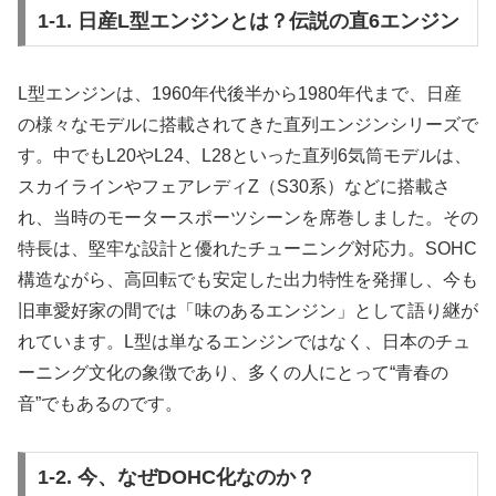
1-1. 日産L型エンジンとは？伝説の直6エンジン
L型エンジンは、1960年代後半から1980年代まで、日産
の様々なモデルに搭載されてきた直列エンジンシリーズで
す。中でもL20やL24、L28といった直列6気筒モデルは、
スカイラインやフェアレディZ（S30系）などに搭載さ
れ、当時のモータースポーツシーンを席巻しました。その
特長は、堅牢な設計と優れたチューニング対応力。SOHC
構造ながら、高回転でも安定した出力特性を発揮し、今も
旧車愛好家の間では「味のあるエンジン」として語り継が
れています。L型は単なるエンジンではなく、日本のチュ
ーニング文化の象徴であり、多くの人にとって“青春の
音”でもあるのです。
1-2. 今、なぜDOHC化なのか？