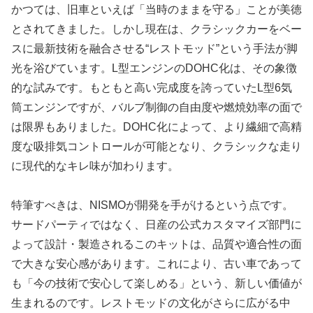
かつては、旧車といえば「当時のままを守る」ことが美徳
とされてきました。しかし現在は、クラシックカーをベー
スに最新技術を融合させる“レストモッド”という手法が脚
光を浴びています。L型エンジンのDOHC化は、その象徴
的な試みです。もともと高い完成度を誇っていたL型6気
筒エンジンですが、バルブ制御の自由度や燃焼効率の面で
は限界もありました。DOHC化によって、より繊細で高精
度な吸排気コントロールが可能となり、クラシックな走り
に現代的なキレ味が加わります。
特筆すべきは、NISMOが開発を手がけるという点です。
サードパーティではなく、日産の公式カスタマイズ部門に
よって設計・製造されるこのキットは、品質や適合性の面
で大きな安心感があります。これにより、古い車であって
も「今の技術で安心して楽しめる」という、新しい価値が
生まれるのです。レストモッドの文化がさらに広がる中