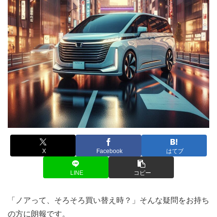
X
Facebook
はてブ
LINE
コピー
「ノアって、そろそろ買い替え時？」そんな疑問をお持ち
の方に朗報です。