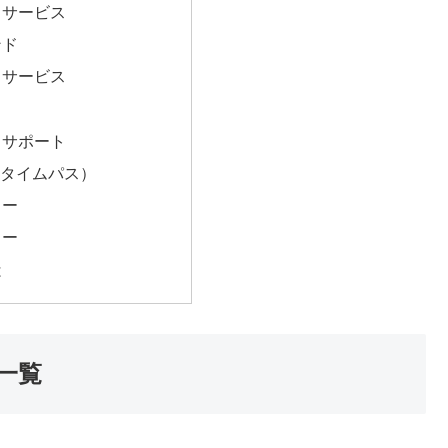
ドサービス
ンド
・サービス
フサポート
S（タイムパス）
ター
ター
は
一覧