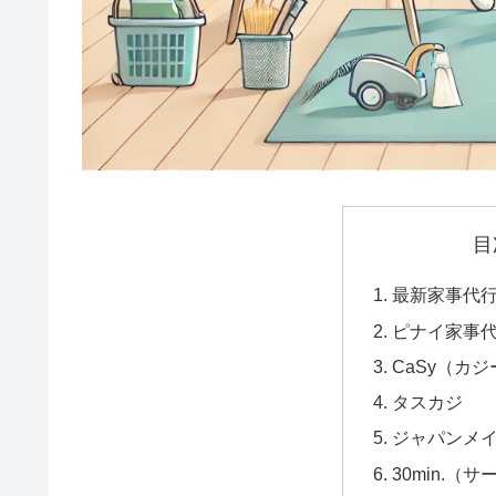
目
最新家事代
ピナイ家事
CaSy（カジ
タスカジ
ジャパンメ
30min.（