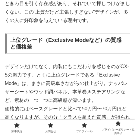
ときわ目を引く存在感があり、それでいて押しつけがまし
くない。この“上質だけど主張しすぎない”デザインが、多
くの人に好印象を与えている理由です。
上位グレード（Exclusive Modeなど）の質感
と価格差
デザインだけでなく、内装にもこだわりを感じるのがCX-
5の魅力です。とくに上位グレードである「Exclusive
Mode」は、まさに高級車さながらの仕上がり。ナッパレ
ザーシートやウッド調パネル、本革巻きステアリングな
ど、素材の一つ一つに高級感が漂います。
価格的にはベースグレードと比べて50万円〜70万円ほど
高くなりますが、その分「クラスを超えた質感」が得られ
るという満足度は非常に高いです。競合記事にもあるよう
プライバシーポリシー・免
家事代行
お問合せ
プロフィール
に、「輸入車に近い質感を、国産価格で手に入れられる」
責事項