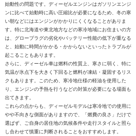
始動性の問題です。ディーゼルエンジンはガソリンエンジ
ンに比べて始動時に高い圧縮比が必要になるため、冬の寒
い朝などにはエンジンがかかりにくくなることがありま
す。特に北海道や東北地方などの寒冷地域にお住まいの方
は、グロープラグの劣化やバッテリー性能の低下が重なる
と、始動に時間がかかる・かからないといったトラブルが
起こることもあります。
さらに、ディーゼル車は燃料の性質上、寒さに弱く、特に
気温が氷点下を大きく下回ると燃料が凍結・凝固するリス
クもあります。このため、寒冷地仕様の軽油を使用した
り、エンジンの予熱を行うなどの対策が必要になる場面も
出てきます。
これらの点からも、ディーゼルモデルは寒冷地での使用に
やや不向きな側面がありますので、「燃費の良さ」だけで
選ばず、ご自身の居住地の気候条件や走行スタイルと照ら
し合わせて慎重に判断されることをおすすめします。