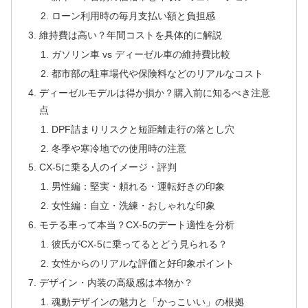
ローン利用時の毎月支払い額と負担感
維持費は高い？年間コストを具体的に解説
ガソリン車 vs ディーゼル車の維持費比較
都市部の駐車場代や保険料などのリアルなコスト
ディーゼルモデルは得か損か？購入前に知るべき注意
点
DPF詰まりリスクと短距離走行の落とし穴
冬季や寒冷地での使用時の注意
CX-5に乗る人のイメージ・評判
男性編：堅実・頼れる・運転好きの印象
女性編：自立・洗練・おしゃれな印象
モテる車って本当？CX-5のデート適性を分析
彼氏がCX-5に乗ってるとどう見られる？
女性からのリアルな評価と好印象ポイント
デザイン・内装の高級感は本物か？
魂動デザインの魅力と「かっこいい」の根拠