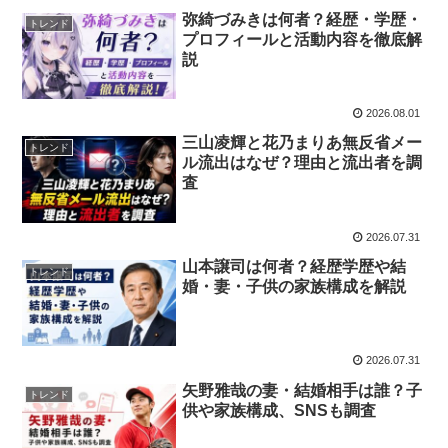
弥綺づみきは何者？経歴・学歴・
トレンド
プロフィールと活動内容を徹底解
説
2026.08.01
三山凌輝と花乃まりあ無反省メー
トレンド
ル流出はなぜ？理由と流出者を調
査
2026.07.31
山本譲司は何者？経歴学歴や結
トレンド
婚・妻・子供の家族構成を解説
2026.07.31
矢野雅哉の妻・結婚相手は誰？子
トレンド
供や家族構成、SNSも調査