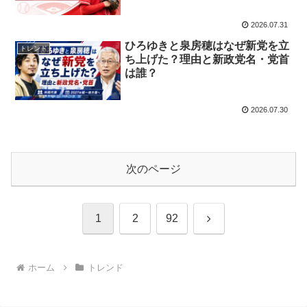
2026.07.31
ひろゆきと泉房穂はなぜ新党を立
トレンド
ち上げた？理由と新政党名・党首
は誰？
2026.07.30
次のページ
次
1
2
92
へ
ホーム
トレンド