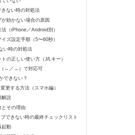
れていない
できない時の対処法
プが効かない場合の原因
iPhone／Android別）
イズ設定手順（5〜60秒）
きない時の対処法
トの正しい使い方（J/Lキー）
ー（←／→）で対応可
しかできない？
に変更する方法（スマホ編）
順解説
数とその理由
ップできない時の最終チェックリスト
再起動