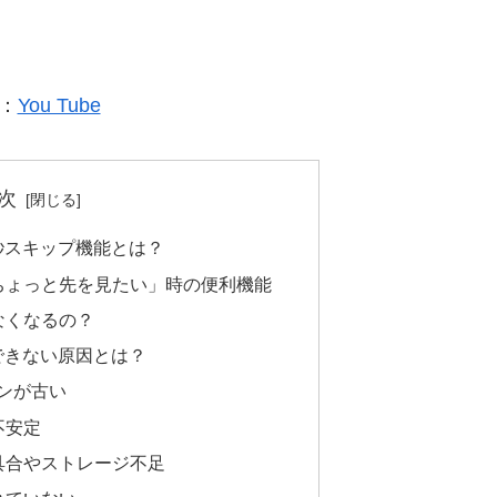
：
You Tube
次
0秒スキップ機能とは？
ちょっと先を見たい」時の便利機能
なくなるの？
プできない原因とは？
ンが古い
不安定
具合やストレージ不足