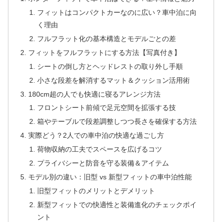
フィットはコンパクトカーなのに広い？車中泊に向
く理由
フルフラット化の基本構造とモデルごとの差
フィットをフルフラットにする方法【写真付き】
シートの倒し方とヘッドレストの取り外し手順
小さな段差を解消するマット＆クッション活用術
180cm超の人でも快適に寝るアレンジ方法
フロントシート前傾で足元空間を拡張する技
箱やテーブルで段差調整しつつ長さを確保する方法
実際どう？2人での車中泊の快適な過ごし方
荷物収納の工夫でスペースを広げるコツ
プライバシーと防音を守る装備＆アイテム
モデル別の違い：旧型 vs 新型フィットの車中泊性能
旧型フィットのメリットとデメリット
新型フィットでの快適性と装備進化のチェックポイ
ント