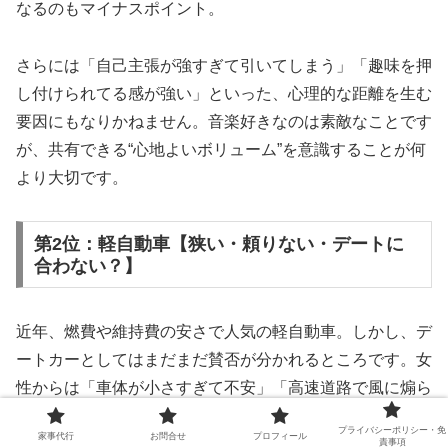
なるのもマイナスポイント。
さらには「自己主張が強すぎて引いてしまう」「趣味を押
し付けられてる感が強い」といった、心理的な距離を生む
要因にもなりかねません。音楽好きなのは素敵なことです
が、共有できる“心地よいボリューム”を意識することが何
より大切です。
第2位：軽自動車【狭い・頼りない・デートに
合わない？】
近年、燃費や維持費の安さで人気の軽自動車。しかし、デ
ートカーとしてはまだまだ賛否が分かれるところです。女
性からは「車体が小さすぎて不安」「高速道路で風に煽ら
れそう」といった、“頼りなさ”に関する声が多く聞かれま
プライバシーポリシー・免
家事代行
お問合せ
プロフィール
す。
責事項