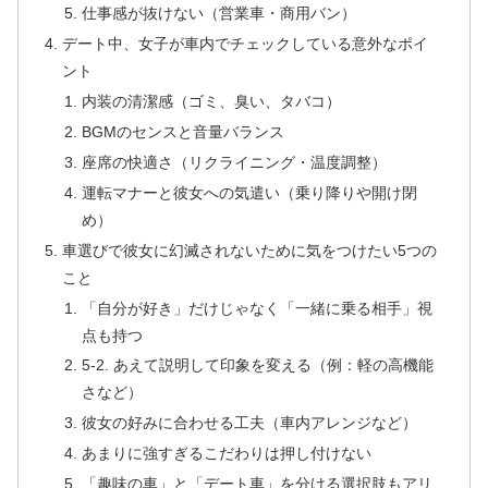
仕事感が抜けない（営業車・商用バン）
デート中、女子が車内でチェックしている意外なポイ
ント
内装の清潔感（ゴミ、臭い、タバコ）
BGMのセンスと音量バランス
座席の快適さ（リクライニング・温度調整）
運転マナーと彼女への気遣い（乗り降りや開け閉
め）
車選びで彼女に幻滅されないために気をつけたい5つの
こと
「自分が好き」だけじゃなく「一緒に乗る相手」視
点も持つ
5-2. あえて説明して印象を変える（例：軽の高機能
さなど）
彼女の好みに合わせる工夫（車内アレンジなど）
あまりに強すぎるこだわりは押し付けない
「趣味の車」と「デート車」を分ける選択肢もアリ