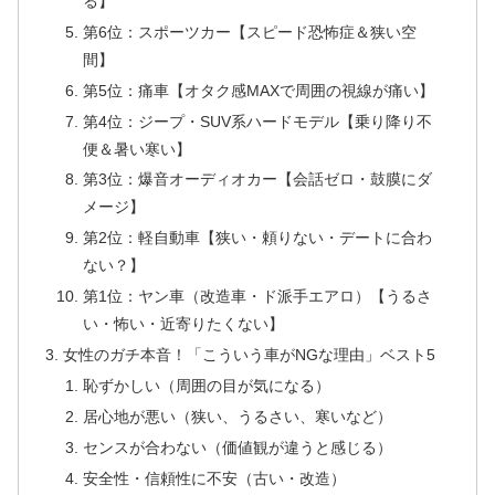
る】
第6位：スポーツカー【スピード恐怖症＆狭い空
間】
第5位：痛車【オタク感MAXで周囲の視線が痛い】
第4位：ジープ・SUV系ハードモデル【乗り降り不
便＆暑い寒い】
第3位：爆音オーディオカー【会話ゼロ・鼓膜にダ
メージ】
第2位：軽自動車【狭い・頼りない・デートに合わ
ない？】
第1位：ヤン車（改造車・ド派手エアロ）【うるさ
い・怖い・近寄りたくない】
女性のガチ本音！「こういう車がNGな理由」ベスト5
恥ずかしい（周囲の目が気になる）
居心地が悪い（狭い、うるさい、寒いなど）
センスが合わない（価値観が違うと感じる）
安全性・信頼性に不安（古い・改造）