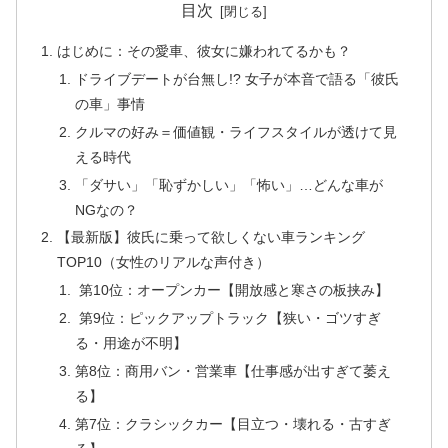
目次
はじめに：その愛車、彼女に嫌われてるかも？
ドライブデートが台無し!? 女子が本音で語る「彼氏
の車」事情
クルマの好み＝価値観・ライフスタイルが透けて見
える時代
「ダサい」「恥ずかしい」「怖い」…どんな車が
NGなの？
【最新版】彼氏に乗って欲しくない車ランキング
TOP10（女性のリアルな声付き）
第10位：オープンカー【開放感と寒さの板挟み】
第9位：ピックアップトラック【狭い・ゴツすぎ
る・用途が不明】
第8位：商用バン・営業車【仕事感が出すぎて萎え
る】
第7位：クラシックカー【目立つ・壊れる・古すぎ