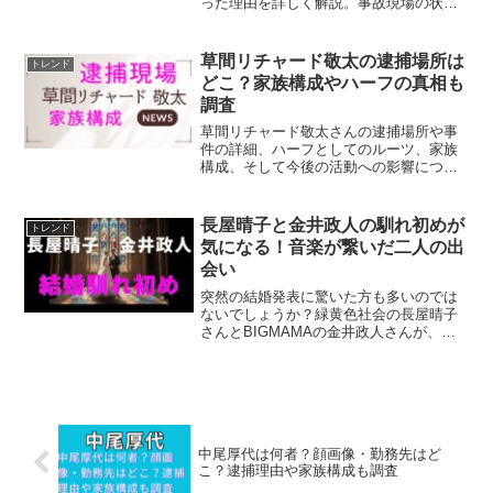
った理由を詳しく解説。事故現場の状況
や供述の矛盾、捜査の行方、世間の反応
まで丁寧にまとめました。
草間リチャード敬太の逮捕場所は
トレンド
どこ？家族構成やハーフの真相も
調査
草間リチャード敬太さんの逮捕場所や事
件の詳細、ハーフとしてのルーツ、家族
構成、そして今後の活動への影響につい
て丁寧にまとめています。
長屋晴子と金井政人の馴れ初めが
トレンド
気になる！音楽が繋いだ二人の出
会い
突然の結婚発表に驚いた方も多いのでは
ないでしょうか？緑黄色社会の長屋晴子
さんとBIGMAMAの金井政人さんが、
2025年9月20日に入籍を発表しました。
10歳差の二人が結ばれるまでには、音楽
を通じた“奇跡的な出会い”と、静かに育ま
れた5年間...
中尾厚代は何者？顔画像・勤務先はど
こ？逮捕理由や家族構成も調査