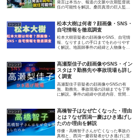
発言は本当か、報道の文脈や次期監督就
任の可能性を解説。桑田真澄の巨人監督
やってもいいですよ発言の真意、退団理
由、現在の役職まで整理します。
松本大樹は何者？顔画像・SNS・
トレンド
自宅情報を徹底調査
松本大樹容疑者の顔画像やSNS、自宅情
報、なりすましの手口までをわかりやす
く解説。地面師事件の経緯と人物像を丁
寧にまとめています。
高瀬梨佳子の顔画像やSNS・イン
トレンド
スタは？勤務先や事故現場も詳し
く調査
高瀬梨佳子容疑者の顔画像やSNSの有
無、勤務先、事故現場の詳細までを丁寧
に解説。事件の経緯や供述内容、世間の
反応もわかりやすくまとめています。
高橋智子はなぜ亡くなった・理由
トレンド
とは？なぜ西潟一慶はひき逃げし
たのか理由を解説
俳優・高橋智子さんが亡くなった事故の
真相と、西潟一慶容疑者がひき逃げに至