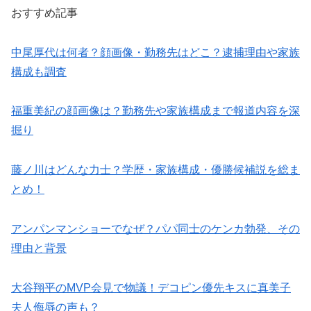
おすすめ記事
中尾厚代は何者？顔画像・勤務先はどこ？逮捕理由や家族
構成も調査
福重美紀の顔画像は？勤務先や家族構成まで報道内容を深
掘り
藤ノ川はどんな力士？学歴・家族構成・優勝候補説を総ま
とめ！
アンパンマンショーでなぜ？パパ同士のケンカ勃発、その
理由と背景
大谷翔平のMVP会見で物議！デコピン優先キスに真美子
夫人侮辱の声も？