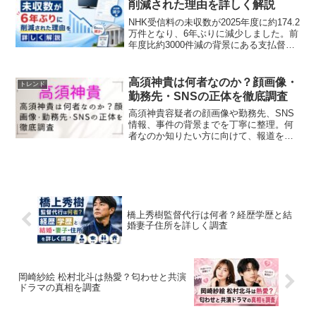
削減された理由を詳しく解説
NHK受信料の未収数が2025年度に約174.2
万件となり、6年ぶりに減少しました。前
年度比約3000件減の背景にある支払督促
強化、受信料特別対策センター、未払い
時のリスクをわかりやすく解説します。
高須神貴は何者なのか？顔画像・
トレンド
勤務先・SNSの正体を徹底調査
高須神貴容疑者の顔画像や勤務先、SNS
情報、事件の背景までを丁寧に整理。何
者なのか知りたい方に向けて、報道をも
とにわかりやすく解説します。
橋上秀樹監督代行は何者？経歴学歴と結
婚妻子住所を詳しく調査
岡崎紗絵 松村北斗は熱愛？匂わせと共演
ドラマの真相を調査