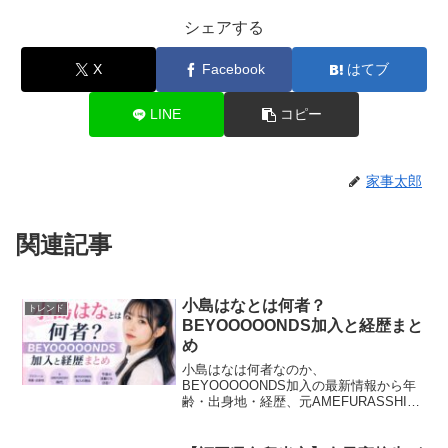
シェアする
X
Facebook
はてブ
LINE
コピー
家事太郎
関連記事
小島はなとは何者？
トレンド
BEYOOOOONDS加入と経歴まと
め
小島はなは何者なのか、
BEYOOOOONDS加入の最新情報から年
齢・出身地・経歴、元AMEFURASSHI時
代、モノマネや大喜利の魅力までわかり
やすく解説。小島はなの高校・大学、彼