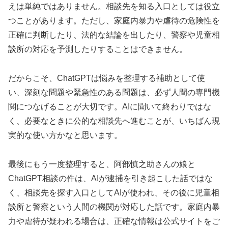
えは単純ではありません。相談先を知る入口としては役立
つことがあります。ただし、家庭内暴力や虐待の危険性を
正確に判断したり、法的な結論を出したり、警察や児童相
談所の対応を予測したりすることはできません。
だからこそ、ChatGPTは悩みを整理する補助として使
い、深刻な問題や緊急性のある問題は、必ず人間の専門機
関につなげることが大切です。
AIに聞いて終わりではな
く、必要なときに公的な相談先へ進むこと
が、いちばん現
実的な使い方かなと思います。
最後にもう一度整理すると、阿部慎之助さんの娘と
ChatGPT相談の件は、AIが逮捕を引き起こした話ではな
く、相談先を探す入口としてAIが使われ、その後に児童相
談所と警察という人間の機関が対応した話です。家庭内暴
力や虐待が疑われる場合は、正確な情報は公式サイトをご