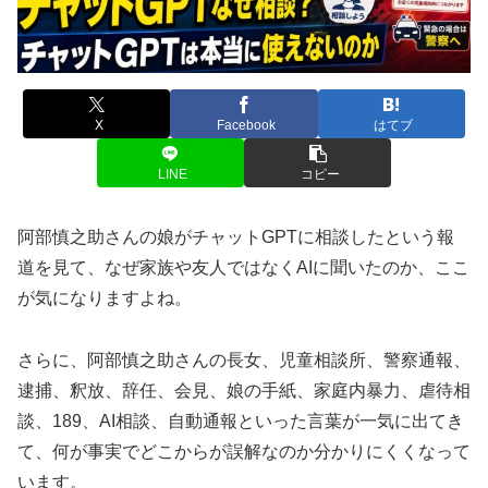
X
Facebook
はてブ
LINE
コピー
阿部慎之助さんの娘がチャットGPTに相談したという報
道を見て、なぜ家族や友人ではなくAIに聞いたのか、ここ
が気になりますよね。
さらに、阿部慎之助さんの長女、児童相談所、警察通報、
逮捕、釈放、辞任、会見、娘の手紙、家庭内暴力、虐待相
談、189、AI相談、自動通報といった言葉が一気に出てき
て、何が事実でどこからが誤解なのか分かりにくくなって
います。