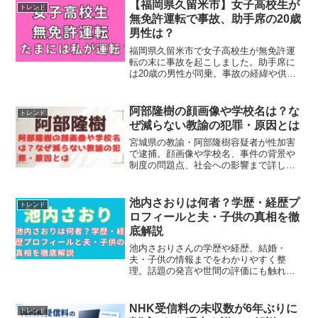
氏や結婚の噂も公式情報をもとに整理
【福岡県久留米市】女子高校生が
トレンド
し、初めて知る人にも全体像がつかめま
無免許運転で事故、助手席の20歳
す。
男性は？
福岡県久留米市で女子高校生が無免許運
転の末に事故を起こしました。助手席に
は20歳の男性が同乗。事故の経緯や供述
内容、法的責任、社会の反応まで詳しく
解説します。
阿部隆樹の顔画像や学校名は？な
トレンド
ぜ減らない教諭の犯罪・原因とは
宮城県の教諭・阿部隆樹容疑者が性加害
で逮捕。顔画像や学校名、事件の背景や
制度の問題点、社会への影響まで詳しく
解説しています。
池内さおりは何者？学歴・経歴プ
トレンド
ロフィールと夫・子供の真相を徹
底解説
池内さおりさんの学歴や経歴、結婚・
夫・子供の情報までをわかりやすく整
理。話題の発言や世間の評価にも触れ、
人物像を総合的に解説しています。
NHK受信料の未収数が6年ぶりに
トレンド