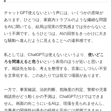
チャットGPT使えないという声には、いくつかの意味が
あります。ひとつは、家庭内トラブルのような繊細な問題
をAIに聞いても、結局は現実の空気感までは分からないと
いう不満です。もうひとつは、AIの回答をきっかけに大き
な騒動へ進んだように見えることへの違和感です。
私としては、ChatGPTは使えないというより、
使いどこ
ろを間違えると危うい
という表現のほうが近いと思いま
す。相談先を知る、考えを整理する、言葉にしづらい不安
を文章化する。このあたりでは役立つ場面があります。
一方で、事実確認、法的判断、危険度の判定、警察や児童
相談所がどう動くかの予測は、ChatGPTだけではできま
せん。画面の向こうにいるAIは、現場を見られませんし、
当事者の関係性や過去の経緯も完全には把握できません。