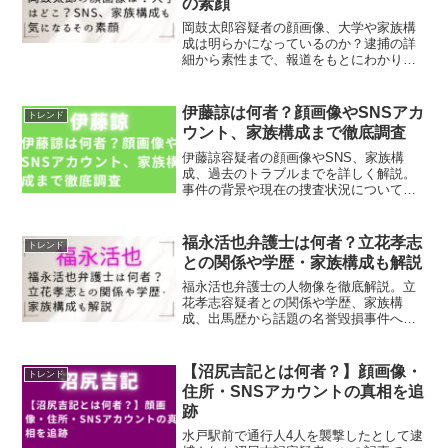
の素顔
岡鼓太郎容疑者の顔画像、大学や家族構
成は明らかになっているのか？逮捕の詳
細から素性まで、報道をもとにわかりや
すく整理しています。
伊藤諒は何者？顔画像やSNSアカ
トレンド
ウント、家族構成まで徹底調査
伊藤諒容疑者の顔画像やSNS、家族構
成、過去のトラブルまでを詳しく解説。
事件の背景や現在の捜査状況についても
わかりやすくまとめています。
福永活也弁護士は何者？立花孝志
トレンド
との関係や学歴・家族構成も解説
福永活也弁護士の人物像を徹底解説。立
花孝志容疑者との関係や学歴、家族構
成、出馬歴から話題の名誉毀損事件への
見解までわかりやすく紹介します。
【沼尻吉記とは何者？】顔画像・
トレンド
住所・SNSアカウントの真相を追
跡
水戸駅前で通行人4人を襲撃したとして逮