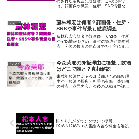
捕された沼尻吉記容疑者。この記事で
は、顔画像や職業・住所・SNS情報な
ど、彼に関する最新情報と事件の経緯を
わかりやすく解説します。
藤林和宏は何者？顔画像・住所・
トレンド
SNSや事件背景も徹底調査
藤林和宏容疑者の顔画像、人物像、住所
やSNS情報を含め、事件の経緯や警察対
応、今後の捜査の焦点までを丁寧にまと
めています。検索の疑問を解消します。
今森茉耶の降板理由に衝撃…飲酒
トレンド
はどこで誰と？真相解説
未成年飲酒による今森茉耶さんの降板理
由や、飲酒の場所・相手の有無、番組側
の対応、謝罪内容、今後の活動まで詳し
く解説しています。
松本人志がダウンタウンで復帰！
DOWNTOWN＋の番組内容や料金も解説