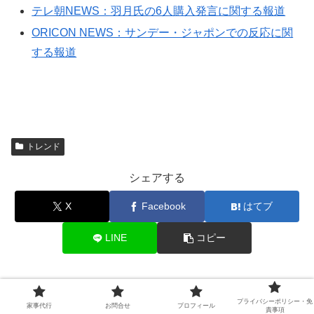
テレ朝NEWS：羽月氏の6人購入発言に関する報道
ORICON NEWS：サンデー・ジャポンでの反応に関
する報道
トレンド
シェアする
X
Facebook
はてブ
LINE
コピー
家事太郎
プライバシーポリシー・免
家事代行
お問合せ
プロフィール
責事項