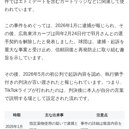
件ではエトミデートを含むカートリッジなどに関連して使
われています。
この事件をめぐっては、2026年1月に逮捕が報じられ、そ
の後、広島東洋カープは同年2月24日付で羽月さんとの選
手契約を解除したと発表しました。球団は、逮捕・起訴を
重大な事案と受け止め、信頼回復と再発防止に取り組む趣
旨を示しています。
その後、2026年5月の初公判で起訴内容を認め、執行猶予
付きの判決が言い渡されたと報じられています。つまり、
TikTokライブが行われたのは、判決後に本人が自分の言葉
で説明する場として設定された流れです。
時期
主な出来事
注意点
指定薬物使用の疑いで逮捕と
事件の詳細は報道内容を
2026年1月