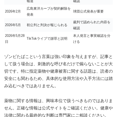
報道
確認
広島東洋カープが契約解除を
2026年2月
球団公式発表が重要
発表
裁判で認められた内容を
2026年5月
初公判と判決が報じられる
確認
2026年5月28
本人発言と事実確認を分
TikTokライブで謝罪と説明
日
ける
ゾンビたばこという言葉は強い印象を与えますが、記事と
して扱う場合は、刺激的な呼び名だけで煽らないことが大
切です。特に指定薬物や健康被害に関する話題は、読者の
安全にも関わるため、具体的な使用方法や入手方法には踏
み込むべきではありません。
薬物に関する情報は、興味本位で扱うべきものではありま
せん。正確な情報は公式サイトをご確認ください。健康や
法律に関わる最終的な判断は専門家にご相談ください。