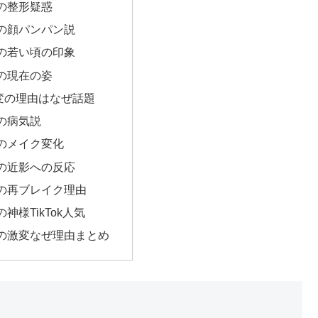
の整形疑惑
の顔パンパン説
の若い頃の印象
の現在の姿
変の理由はなぜ話題
の病気説
のメイク変化
の近影への反応
の再ブレイク理由
神様TikTok人気
の激変なぜ理由まとめ