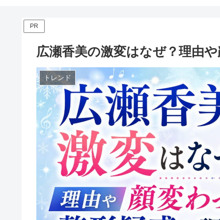
PR
広瀬香美の激変はなぜ？理由や
トレンド