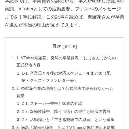
本記事では、卒業発表の詳細から、本人が明かした闘病の
実態、VTuberとしての活動履歴、ファンへのメッセージ
までを丁寧に解説。この記事を読めば、奈羅花さんが卒業
を選んだ本当の理由が見えてきます。
目次
1. VTuber奈羅花、突然の卒業発表 ─ にじさんじからの
正式発表内容
1-1. 卒業日と今後の対応スケジュールまとめ（配
信・グッズ・ファンレター等）
2. 奈羅花卒業の理由とは？公式発表で語られなかった
背景
2-1. ストーカー被害と家族の介護
2-2. 双極性障害（躁うつ病）の発症と闘病の告白
2-3. 活動縮小と「できる範囲での継続」という選択
3. 病名「双極性障害」とは？VTuber活動に与える影響