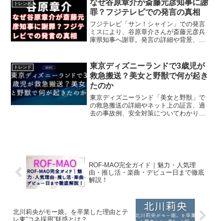
なぜ谷原章介が斎藤元彦知事に謝
トレンド
罪？フジテレビでの発言の真相
フジテレビ「サン！シャイン」での発言
ミスにより、谷原章介さんが斎藤元彦兵
庫県知事へ謝罪。発言の詳細や背景、番
組の対応まで丁寧に解説します。
東京ディズニーランドで3歳児が
トレンド
救急搬送？美女と野獣で何が起き
たのか
東京ディズニーランド「美女と野獣」で
の救急搬送の詳細やネット上の証言、過
去の事故例、安全対策についてわかりや
すく解説。お子様連れの方への注意点も
ご紹介します。
ROF-MAO完全ガイド｜魅力・人気理
由・推し活・楽曲・デビュー日まで徹底
解説！
北川莉央がモー娘。を卒業した理由とテ
レ東“コネ採用”疑惑とは？