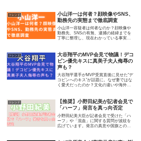
展望まで徹底解説。再出発に込めた“本
気”とは？
小山洋一は何者？顔映像やSNS、
トレンド
勤務先の実態まで徹底調査
小山洋一容疑者は何者なのか？顔映像や
勤務先、SNSの有無、逮捕の経緯までを
丁寧に整理し、現在わかっている事実を
わかりやすくまとめています。
大谷翔平のMVP会見で物議！デコ
トレンド
ピン優先キスに真美子夫人侮辱の
声も？
大谷翔平選手がMVP受賞直後に見せた“デ
コピンへのキス”が話題に。なぜ妻ではな
く愛犬だったのか？文化の違いや海外メ
ディアの反応をもとに、その真意を読み
解きます。
【推奨】小野田紀美が記者会見で
トレンド
「ハーフ」発言を真っ向否定
小野田紀美大臣が記者会見で受けた「ハ
ーフ」や「混血」に関する質問が波紋を
広げています。発言の真意や国旗との関
係、ネット上の反応、報道倫理まで詳し
く解説します。