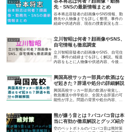
谷本将志は何者？顔画像・勤務
トレンド
葉までわかりやすく整理します。
先・SNSの最新情報まとめ
谷本将志容疑者の顔画像やSNS情報、勤
務先や人物像までを詳しく整理。事件の
経緯や供述内容、現在の捜査状況も含め
てわかりやすく解説しています。
立川智昭は何者？顔画像やSNS、
トレンド
自宅情報も徹底調査
立川智昭容疑者の顔画像やSNS、自宅住
所、事件の経緯までを詳しく解説。報道
内容をもとに人物像や供述内容、今後の
処分の可能性もわかりやすくまとめてい
ます。
興国高校サッカー部員の飲酒はな
トレンド
ぜ起きた？辞退や処分の詳細解説
興国高校サッカー部員の飲酒が発覚し、
救急搬送や停学処分、全国大会辞退の可
能性が浮上。問題の背景や処分内容、今
後の影響まで詳しく解説します。
熊が嫌う音とは？パコパコ音は本
トレンド
当に有効か徹底解説とグッズ紹介
空のペットボトルのパコパコ音は熊対策