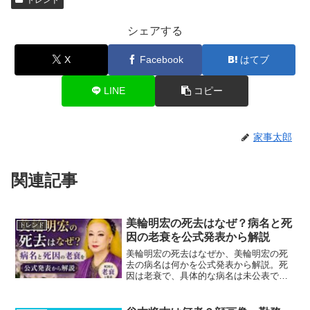
シェアする
X
Facebook
はてブ
LINE
コピー
家事太郎
関連記事
美輪明宏の死去はなぜ？病名と死
トレンド
因の老衰を公式発表から解説
美輪明宏の死去はなぜか、美輪明宏の死
去の病名は何かを公式発表から解説。死
因は老衰で、具体的な病名は未公表で
す。美輪明宏の死去はなぜか、美輪明宏
の死去の病名を脳梗塞との関係、亡くな
る前の体調、葬儀やお別れ会、最後の言