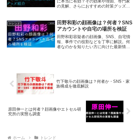
に本当に有効？その効果や理由、専門家
の見解、さらにおすすめの対策グッズや
遭遇時の行動まで詳しくご紹介します。
田野和彩の顔画像は？何者？SNS
トレンド
アカウントや自宅の場所を検証
田野和彩容疑者の顔画像、SNS、自宅情
報、事件での役割などを丁寧に解説。何
者なのかを知りたい方に向けた最新情報
まとめです。
竹下敬斗の顔画像は？何者か・SNS・家
族構成を徹底解説
原田伸一とは何者？顔画像やエトセル研
究所の実態も調査
ホーム
トレンド