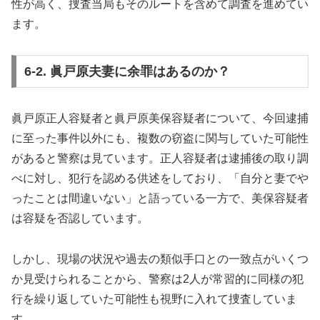
性が高く、捜査当局もそのルートを含めて調査を進めてい
ます。
6-2. 眞戸原夫妻に余罪はあるのか？
眞戸原正人容疑者と眞戸原美保容疑者について、今回逮捕
に至った事件以外にも、複数の窃盗に関与していた可能性
があると警察は見ています。正人容疑者は逮捕後の取り調
べに対し、犯行を認める供述をしており、「自分と妻でや
ったことは間違いない」と語っている一方で、美保容疑者
は容疑を否認しています。
しかし、現場の状況や過去の類似手口との一致点がいくつ
か見受けられることから、警察は2人が常習的に同様の犯
行を繰り返していた可能性も視野に入れて捜査していま
す。