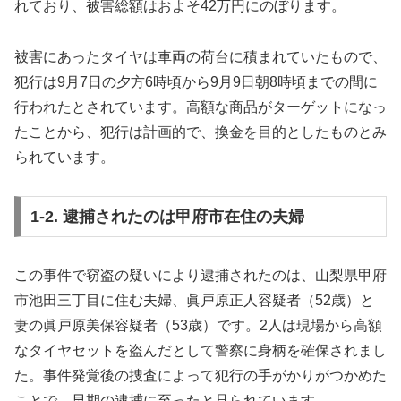
れており、被害総額はおよそ42万円にのぼります。
被害にあったタイヤは車両の荷台に積まれていたもので、
犯行は9月7日の夕方6時頃から9月9日朝8時頃までの間に
行われたとされています。高額な商品がターゲットになっ
たことから、犯行は計画的で、換金を目的としたものとみ
られています。
1-2. 逮捕されたのは甲府市在住の夫婦
この事件で窃盗の疑いにより逮捕されたのは、山梨県甲府
市池田三丁目に住む夫婦、眞戸原正人容疑者（52歳）と
妻の眞戸原美保容疑者（53歳）です。2人は現場から高額
なタイヤセットを盗んだとして警察に身柄を確保されまし
た。事件発覚後の捜査によって犯行の手がかりがつかめた
ことで、早期の逮捕に至ったと見られています。