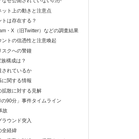
名は？なぜ公開されていないのか
るネット上の動きと注意点
ウントは存在する？
stagram・X（旧Twitter）などの調査結果
カウントの信憑性と注意喚起
散リスクへの警鐘
家族構成は？
報道されているか
関係に関する情報
報の拡散に対する見解
涛の90分」事件タイムライン
事故
校グラウンド突入
での全経緯