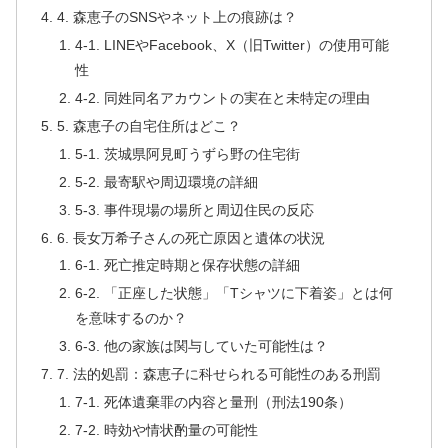
4. 森恵子のSNSやネット上の痕跡は？
4-1. LINEやFacebook、X（旧Twitter）の使用可能
性
4-2. 同姓同名アカウントの実在と未特定の理由
5. 森恵子の自宅住所はどこ？
5-1. 茨城県阿見町うずら野の住宅街
5-2. 最寄駅や周辺環境の詳細
5-3. 事件現場の場所と周辺住民の反応
6. 長女万希子さんの死亡原因と遺体の状況
6-1. 死亡推定時期と保存状態の詳細
6-2. 「正座した状態」「Tシャツに下着姿」とは何
を意味するのか？
6-3. 他の家族は関与していた可能性は？
7. 法的処罰：森恵子に科せられる可能性のある刑罰
7-1. 死体遺棄罪の内容と量刑（刑法190条）
7-2. 時効や情状酌量の可能性