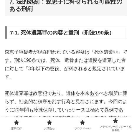
7. 法的処罰：森恵子に科せられる可能性の
ある刑罰
7-1. 死体遺棄罪の内容と量刑（刑法190条）
森恵子容疑者が現在問われている容疑は「死体遺棄罪」で
す。刑法190条では、死体、遺骨または遺髪を遺棄した者
に対して「3年以下の懲役」が科されると規定されていま
す。
死体遺棄罪は故意犯であり、遺体を本来あるべき場所に葬
らず、社会的な秩序を乱す行為と見なされます。今回のよ
うに20年間も冷凍保存していたケースは極めて異例であ
り、遺族関係にある親が加害者となっている点も特殊性が
高いといえます。
プライバシーポリシー・免
家事代行
お問合せ
プロフィール
責事項