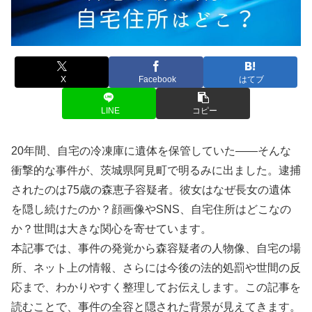
X
Facebook
はてブ
LINE
コピー
20年間、自宅の冷凍庫に遺体を保管していた――そんな
衝撃的な事件が、茨城県阿見町で明るみに出ました。逮捕
されたのは75歳の森恵子容疑者。彼女はなぜ長女の遺体
を隠し続けたのか？顔画像やSNS、自宅住所はどこなの
か？世間は大きな関心を寄せています。
本記事では、事件の発覚から森容疑者の人物像、自宅の場
所、ネット上の情報、さらには今後の法的処罰や世間の反
応まで、わかりやすく整理してお伝えします。この記事を
読むことで、事件の全容と隠された背景が見えてきます。