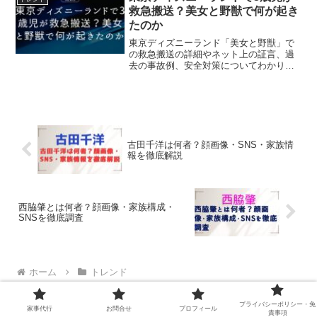
救急搬送？美女と野獣で何が起き
たのか
東京ディズニーランド「美女と野獣」で
の救急搬送の詳細やネット上の証言、過
去の事故例、安全対策についてわかりや
すく解説。お子様連れの方への注意点も
ご紹介します。
古田千洋は何者？顔画像・SNS・家族情
報を徹底解説
西脇肇とは何者？顔画像・家族構成・
SNSを徹底調査
ホーム
トレンド
プライバシーポリシー・免
家事代行
お問合せ
プロフィール
責事項