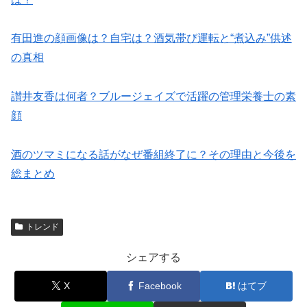
有田進の顔画像は？自宅は？酒気帯び運転と“煮込み”供述
の真相
讃井友香は何者？ブルージェイズで活躍の管理栄養士の素
顔
酒のツマミになる話がなぜ番組終了に？その理由と今後を
総まとめ
トレンド
シェアする
X
Facebook
はてブ