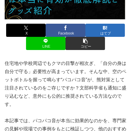
X
Facebook
はてブ
LINE
コピー
住宅地や学校周辺でもクマの目撃が相次ぎ、「自分の身は
自分で守る」必要性が高まっています。そんな中、空のペ
ットボトルを握って鳴らす“パコパコ音”が、熊対策として
注目されているのをご存じですか？文部科学省も通知に盛
り込むなど、意外にも公的に推奨されている方法なので
す。
本記事では、パコパコ音が本当に効果的なのかを、専門家
の見解や現場での事例をもとに検証しつつ、他のおすすめ