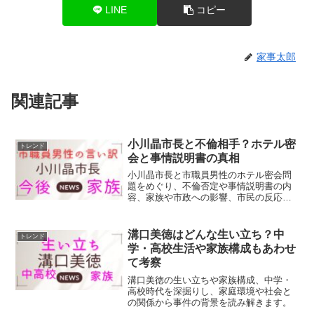
LINE
コピー
家事太郎
関連記事
小川晶市長と不倫相手？ホテル密
トレンド
会と事情説明書の真相
小川晶市長と市職員男性のホテル密会問
題をめぐり、不倫否定や事情説明書の内
容、家族や市政への影響、市民の反応ま
で詳しく解説します。
溝口美徳はどんな生い立ち？中
トレンド
学・高校生活や家族構成もあわせ
て考察
溝口美徳の生い立ちや家族構成、中学・
高校時代を深掘りし、家庭環境や社会と
の関係から事件の背景を読み解きます。