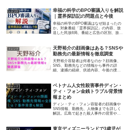
幸福の科学のBPO審議入りを解説
トレンド
｜霊界探訪記の問題点と今後
幸福の科学のBPO審議はなぜ始まったの
か。対象番組「霊界探訪記」の内容、放
送した民放8局、番組と広告の区別、放送
法との関係を整理します。幸福の科学の
BPO審議が違反確定を意味しない理由
や、BPOの権限、今後の流れまで分かり
天野裕介の顔画像はある？SNSや
トレンド
やすく解説します。
勤務先の最新情報を徹底調査
天野裕介容疑者は何者なのか？顔画像、
SNS、勤務先などの情報から事件の詳
細、逮捕の経緯、供述内容、今後の捜査
の見通しまでをわかりやすく解説しま
す。
ベトナム人女性殺害事件ディン・
トレンド
ティ・フォン金銭トラブル背景情
報まとめ
ディン・ティ・フォン容疑者の顔画像や
SNS情報、勤務先、人物像までを詳しく
解説。広島で起きた殺人事件の背景や今
後の捜査の見通しもわかりやすくまとめ
ています。
東京ディズニーランドで3歳児が
トレンド