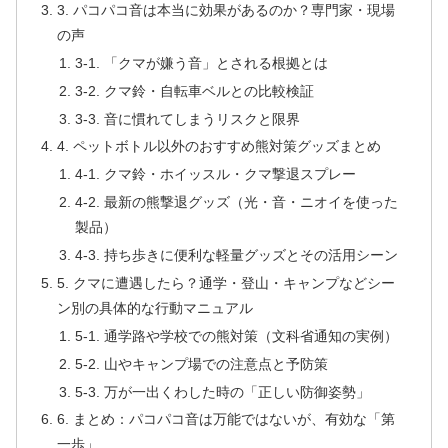
3. パコパコ音は本当に効果があるのか？専門家・現場
の声
3-1. 「クマが嫌う音」とされる根拠とは
3-2. クマ鈴・自転車ベルとの比較検証
3-3. 音に慣れてしまうリスクと限界
4. ペットボトル以外のおすすめ熊対策グッズまとめ
4-1. クマ鈴・ホイッスル・クマ撃退スプレー
4-2. 最新の熊撃退グッズ（光・音・ニオイを使った
製品）
4-3. 持ち歩きに便利な軽量グッズとその活用シーン
5. クマに遭遇したら？通学・登山・キャンプなどシー
ン別の具体的な行動マニュアル
5-1. 通学路や学校での熊対策（文科省通知の実例）
5-2. 山やキャンプ場での注意点と予防策
5-3. 万が一出くわした時の「正しい防御姿勢」
6. まとめ：パコパコ音は万能ではないが、有効な「第
一歩」