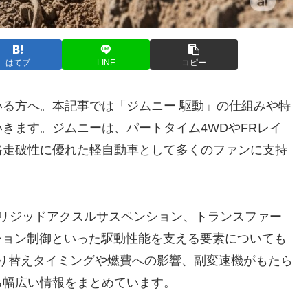
はてブ
LINE
コピー
る方へ。本記事では「ジムニー 駆動」の仕組みや特
きます。ジムニーは、パートタイム4WDやFRレイ
路走破性に優れた軽自動車として多くのファンに支持
クリジッドアクスルサスペンション、トランスファー
ション制御といった駆動性能を支える要素についても
切り替えタイミングや燃費への影響、副変速機がもたら
る幅広い情報をまとめています。