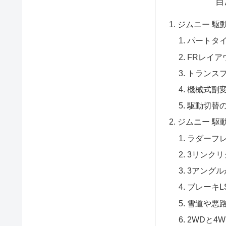
目
ジムニー 駆
パートタイ
FRレイア
トランス
機械式副
駆動切替
ジムニー 駆
ラダーフ
3リンク
3アング
ブレーキL
雪道や悪
2WDと4