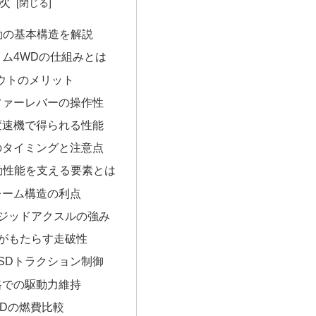
次
動の基本構造を解説
ム4WDの仕組みとは
ウトのメリット
ファーレバーの操作性
変速機で得られる性能
のタイミングと注意点
動性能を支える要素とは
レーム構造の利点
リジッドアクスルの強み
ルがもたらす走破性
SDトラクション制御
路での駆動力維持
WDの燃費比較