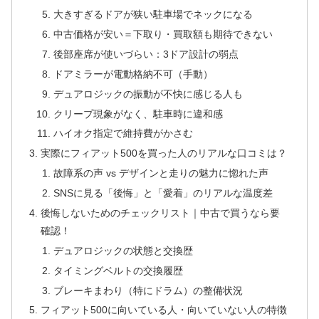
大きすぎるドアが狭い駐車場でネックになる
中古価格が安い＝下取り・買取額も期待できない
後部座席が使いづらい：3ドア設計の弱点
ドアミラーが電動格納不可（手動）
デュアロジックの振動が不快に感じる人も
クリープ現象がなく、駐車時に違和感
ハイオク指定で維持費がかさむ
実際にフィアット500を買った人のリアルな口コミは？
故障系の声 vs デザインと走りの魅力に惚れた声
SNSに見る「後悔」と「愛着」のリアルな温度差
後悔しないためのチェックリスト｜中古で買うなら要
確認！
デュアロジックの状態と交換歴
タイミングベルトの交換履歴
ブレーキまわり（特にドラム）の整備状況
フィアット500に向いている人・向いていない人の特徴