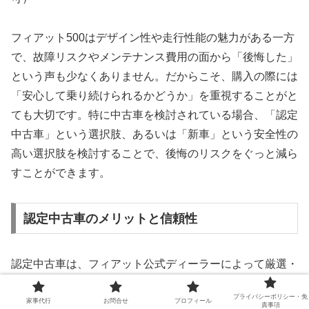
フィアット500はデザイン性や走行性能の魅力がある一方
で、故障リスクやメンテナンス費用の面から「後悔した」
という声も少なくありません。だからこそ、購入の際には
「安心して乗り続けられるかどうか」を重視することがと
ても大切です。特に中古車を検討されている場合、「認定
中古車」という選択肢、あるいは「新車」という安全性の
高い選択肢を検討することで、後悔のリスクをぐっと減ら
すことができます。
認定中古車のメリットと信頼性
認定中古車は、フィアット公式ディーラーによって厳選・
整備された車両であり、通常の中古車とは一線を画す安心
プライバシーポリシー・免
感があります。
家事代行
お問合せ
プロフィール
責事項