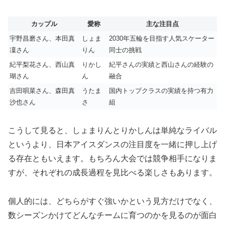
カップル
愛称
主な注目点
宇野昌磨さん、本田真
しょま
2030年五輪を目指す人気スケーター
凜さん
りん
同士の挑戦
紀平梨花さん、西山真
りかし
紀平さんの実績と西山さんの経験の
瑚さん
ん
融合
吉田唄菜さん、森田真
うたま
国内トップクラスの実績を持つ有力
沙也さん
さ
組
こうして見ると、しょまりんとりかしんは単純なライバル
というより、日本アイスダンスの注目度を一緒に押し上げ
る存在ともいえます。もちろん大会では競争相手になりま
すが、それぞれの成長過程を見比べる楽しさもあります。
個人的には、どちらがすぐ強いかという見方だけでなく、
数シーズンかけてどんなチームに育つのかを見るのが面白