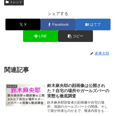
トレンド
シェアする
X
Facebook
はてブ
LINE
コピー
家事太郎
関連記事
鈴木麻央耶の顔画像は公開され
トレンド
た？自宅の場所やガールズバーの
実態も徹底調査
鈴木麻央耶容疑者の顔画像や自宅の場
所、池袋のガールズバーとの関係、そし
て彼が何者なのかまで、報道内容をもと
にわかりやすく解説しています。