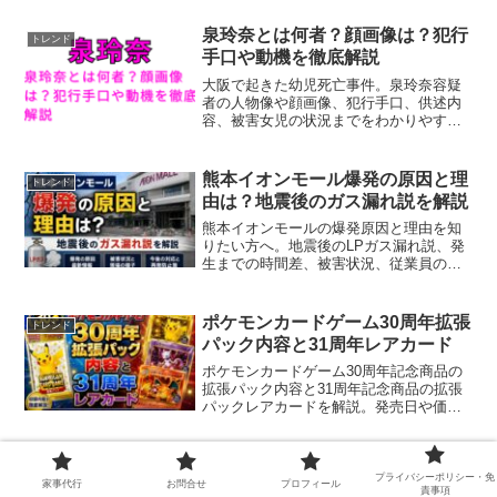
泉玲奈とは何者？顔画像は？犯行
トレンド
手口や動機を徹底解説
大阪で起きた幼児死亡事件。泉玲奈容疑
者の人物像や顔画像、犯行手口、供述内
容、被害女児の状況までをわかりやすく
解説しています。
熊本イオンモール爆発の原因と理
トレンド
由は？地震後のガス漏れ説を解説
熊本イオンモールの爆発原因と理由を知
りたい方へ。地震後のLPガス漏れ説、発
生までの時間差、被害状況、従業員の避
難経緯を整理し、未確定情報との違いも
解説します。熊本イオンモールの爆発原
因と理由について、確認済みの事実と今
ポケモンカードゲーム30周年拡張
トレンド
後の調査ポイントをわかりやすく紹介し
パック内容と31周年レアカード
ます。
ポケモンカードゲーム30周年記念商品の
拡張パック内容と31周年記念商品の拡張
パックレアカードを解説。発売日や価
格、FUR、ピカチュウ30種類も整理し、
ポケモンカードゲーム30周年記念商品の
拡張パック内容と31周年記念商品の拡張
ドラクエ12最新情報まとめ｜発売
トレンド
パックレアカードの疑問に答えます。
プライバシーポリシー・免
家事代行
お問合せ
プロフィール
日・対応機種・予約を解説
責事項