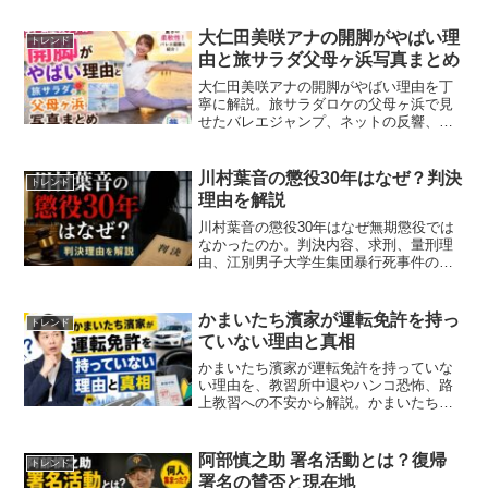
大仁田美咲アナの開脚がやばい理
トレンド
由と旅サラダ父母ヶ浜写真まとめ
大仁田美咲アナの開脚がやばい理由を丁
寧に解説。旅サラダロケの父母ヶ浜で見
せたバレエジャンプ、ネットの反響、ク
ラシックバレエ経験やプロフィール、
SAKE DIPLOMA、大仁田厚との関係まで
整理。大仁田美咲アナの開脚がやばい真
川村葉音の懲役30年はなぜ？判決
トレンド
相がわかります。
理由を解説
川村葉音の懲役30年はなぜ無期懲役では
なかったのか。判決内容、求刑、量刑理
由、江別男子大学生集団暴行死事件の概
要、共犯者との関係、有期刑上限の考え
方を整理し、川村葉音の懲役30年の意味
を初めて読む人にもわかりやすく丁寧に
かまいたち濱家が運転免許を持っ
トレンド
解説します。事件の流れも確認できま
ていない理由と真相
す。
かまいたち濱家が運転免許を持っていな
い理由を、教習所中退やハンコ恐怖、路
上教習への不安から解説。かまいたち濱
家が運転免許を持っていない真相や番組
発言、後悔エピソードまでわかります。
阿部慎之助 署名活動とは？復帰
トレンド
署名の賛否と現在地