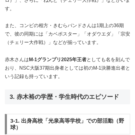
ロ）」、さらに「ねんど（チェリー大作戦）」などがいま
す。
また、コンビの相方・きむらバンドさんは1期上の36期
で、彼の同期には「カベポスター」「オダウエダ」「宗安
（チェリー大作戦）」などが揃っています。
赤木さんは
M-1グランプリ2025年王者
としても名を刻んで
おり、NSC大阪37期出身者としては初のM-1決勝進出者と
いう記録も持っています。
3. 赤木裕の学歴・学生時代のエピソード
3-1. 出身高校「光泉高等学校」での部活動（野
球）