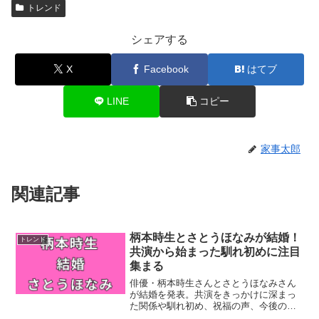
トレンド
シェアする
X
Facebook
はてブ
LINE
コピー
家事太郎
関連記事
柄本時生とさとうほなみが結婚！
トレンド
共演から始まった馴れ初めに注目
集まる
俳優・柄本時生さんとさとうほなみさん
が結婚を発表。共演をきっかけに深まっ
た関係や馴れ初め、祝福の声、今後の活
動について詳しくご紹介します。