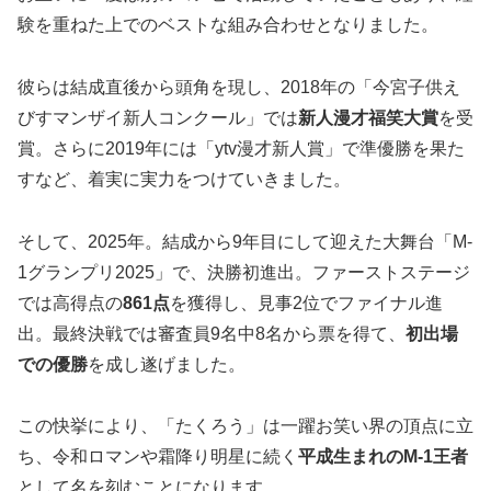
験を重ねた上でのベストな組み合わせとなりました。
彼らは結成直後から頭角を現し、2018年の「今宮子供え
びすマンザイ新人コンクール」では
新人漫才福笑大賞
を受
賞。さらに2019年には「ytv漫才新人賞」で準優勝を果た
すなど、着実に実力をつけていきました。
そして、2025年。結成から9年目にして迎えた大舞台「M-
1グランプリ2025」で、決勝初進出。ファーストステージ
では高得点の
861点
を獲得し、見事2位でファイナル進
出。最終決戦では審査員9名中8名から票を得て、
初出場
での優勝
を成し遂げました。
この快挙により、「たくろう」は一躍お笑い界の頂点に立
ち、令和ロマンや霜降り明星に続く
平成生まれのM-1王者
として名を刻むことになります。