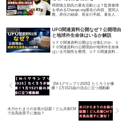
阿部慎之助氏の署名活動とは？監督復帰
を求めるChange.org署名の内容、賛同人
数、辞任の経緯、長女の手紙、著名人の
反応、賛否の声までわかりやすく整理し
ます。
UFO関連資料公開なぜ？公開理由
トレンド
と地球外生命体はいるか解説
ＵＦＯ関連資料公開はなぜ進むのか、Ｕ
ＦＯ関連資料の公開理由や地球外生命体
はいる可能性を整理。ＵＦＯ関連資料公
開はなぜ宇宙人証拠と違うのか、ＵＦＯ
関連資料の公開理由や地球外生命体はい
る疑問に答えます。NASAや米政府の見
解、UAPとの違いまで初心者向けに解
説。
【M-1グランプリ2025】たくろうが優
勝！1万1521組の頂点に立つ感動劇
水川かたまりの女装が話題！どん兵衛CM
で吉高由里子に激似？