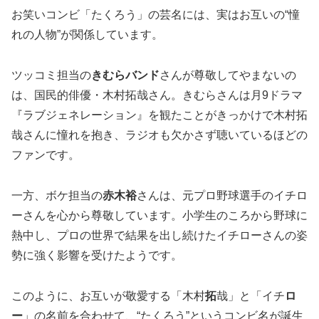
お笑いコンビ「たくろう」の芸名には、実はお互いの“憧
れの人物”が関係しています。
ツッコミ担当の
きむらバンド
さんが尊敬してやまないの
は、国民的俳優・木村拓哉さん。きむらさんは月9ドラマ
『ラブジェネレーション』を観たことがきっかけで木村拓
哉さんに憧れを抱き、ラジオも欠かさず聴いているほどの
ファンです。
一方、ボケ担当の
赤木裕
さんは、元プロ野球選手のイチロ
ーさんを心から尊敬しています。小学生のころから野球に
熱中し、プロの世界で結果を出し続けたイチローさんの姿
勢に強く影響を受けたようです。
このように、お互いが敬愛する「木村
拓
哉」と「イチ
ロ
ー
」の名前を合わせて、“たくろう”というコンビ名が誕生