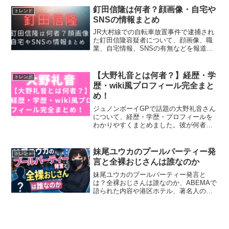
引退後、怪我、ランキング、全米オープ
釘田信隆は何者？顔画像・自宅や
トレンド
ン、オリンピックでの実績...
SNSの情報まとめ
JR大村線での自転車放置事件で逮捕され
た釘田信隆容疑者について、顔画像、職
業、自宅情報、SNSの有無などを報道ベ
ースでわかりやすくまとめています。
【大野礼音とは何者？】経歴・学
トレンド
歴・wiki風プロフィール完全まと
め！
ジュノンボーイGPで話題の大野礼音さん
について、経歴・学歴・プロフィールを
わかりやすくまとめました。彼が何者な
のか、今後の活動や夢まで丁寧に解説し
ます。
妹尾ユウカのプールパーティー発
トレンド
言と全裸おじさんは誰なのか
妹尾ユウカのプールパーティー発言と
は？全裸おじさんは誰なのか、ABEMAで
語られた内容や港区ホテル、著名人の実
名不明説、パーカーおじさん炎上との違
いまで冷静に整理します。