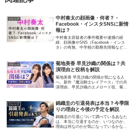
中村奏太の顔画像・何者？・
トレンド
Facebook・インスタSNSに新情
報は？
中村奏太容疑者の事件概要や逮捕の経
緯、顔画像やSNS（Facebook・インス
タ）の有無、中学校の勤務先情報などを
詳しくまとめています。
菊地美香 早見沙織の関係は？共
トレンド
演理由と役柄を解説
菊地美香 早見沙織の関係が気になる人
へ。新作『魔法騎士レイアース』での共
演理由、早見沙織のエメロード役、菊地
美香のモコナ役や続投の誤解まで解説。
家族や親族なのか、過去の共演はあるの
かも確認し、菊地美香 早見沙織の検索意
錦織圭の引退発表は本当？今季限
トレンド
図をすっきり整理できます。
りの理由と今後の予定を解説
錦織圭の引退について調べているあなた
は、本当に引退するのか、いつなのか、
理由は何なのかが気になっているかなと
思います。ここ、気になりますよね。さ
らに、錦織圭の引退誤報、最後の試合、