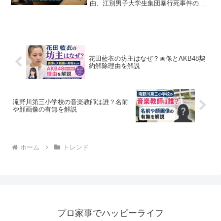
由、江別男子大学生集団暴行死事件の概
要、共犯者との関係、有期刑上限の考え
方を整理し、川村葉音の懲役30年の意味
を初めて読む人にもわかりやすく丁寧に
解説します。事件の流れも確認できま
す。
花田藍衣の坊主はなぜ？画像とAKB48契
約解除理由を解説
滝野川第三小学校の音楽教師は誰？名前
や顔画像の有無を解説
ホーム
トレンド
プロ家事でハッピーライフ