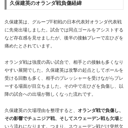
久保建英のオランダ戦負傷経緯
久保建英は、グループF初戦の日本代表対オランダ代表戦
に先発出場しました。試合では同点ゴールをアシストする
など存在感を見せましたが、後半の接触プレーで左ひざを
痛めたとされています。
オランダ戦は強度の高い試合で、相手との接触も多くなり
やすい展開でした。久保建英は攻撃の起点としてボールを
受ける回数も多く、相手のプレッシャーを受けながらプレ
ーする場面が目立ちました。その中で左ひざを負傷し、以
降の試合への出場が難しくなった流れです。
久保建英の欠場理由を整理すると、
オランダ戦で負傷し、
その影響でチュニジア戦、そしてスウェーデン戦も欠場
と
いう流れになります。つまり、スウェーデン戦だけ突然欠