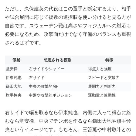
ただし、久保建英の代役はこの選手と断定するより、相手
や試合展開に応じて複数の選択肢を使い分けると見る方が
自然です。スウェーデン戦は高さやフィジカルへの対応も
必要になるため、攻撃面だけでなく守備のバランスも重視
されるはずです。
候補
想定される役割
特徴
堂安律
右サイドやシャドー
得点力と強度
伊東純也
右サイド
スピードと突破力
鎌田大地
中央の攻撃的MF
展開力と判断力
旗手怜央
中盤や攻撃的ポジション
運動量と連動性
右サイドで幅を取るなら伊東純也、内側に入って得点に絡
むなら堂安律、中央でテンポを作るなら鎌田大地や旗手怜
央というイメージです。もちろん、三笘薫や中村敬斗との