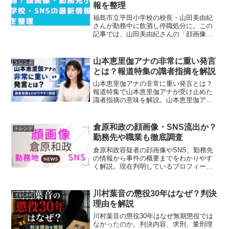
報を整理
福島市立平田小学校の校長・山田美由紀
さんが勤務中に飲酒し停職処分に。この
記事では、山田美由紀さんの「顔画像」
「何者なのか」「勤務先小学校」「SNS
情報」などをわかりやすく解説。教育現
場への影響や今後の処分についても詳し
山本恵里伽アナの非常に重い発言
トレンド
くまとめます。
とは？報道特集の識者指摘を解説
山本恵里伽アナの非常に重い発言とは？
報道特集で山本恵里伽アナが受け止めた
識者指摘の意味を解説。山本恵里伽アナ
の非常に重い発言と、報道特集で山本恵
里伽アナが紹介した識者指摘、国旗損壊
罪の論点や発言者の違い、法案の成立状
倉原和政の顔画像・SNS流出か？
トレンド
況まで分かりやすく整理します。
勤務先や職業も徹底調査
倉原和政容疑者の顔画像やSNS、勤務先
の情報から事件の概要までをわかりやす
く解説。現在判明しているプロフィール
や供述内容、今後の捜査の動きもまとめ
ています。
川村葉音の懲役30年はなぜ？判決
トレンド
理由を解説
川村葉音の懲役30年はなぜ無期懲役では
なかったのか。判決内容、求刑、量刑理