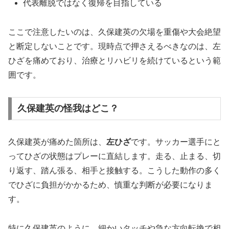
代表離脱ではなく復帰を目指している
ここで注意したいのは、
久保建英の欠場を重傷や大会絶望
と断定しないこと
です。現時点で押さえるべきなのは、左
ひざを痛めており、治療とリハビリを続けているという範
囲です。
久保建英の怪我はどこ？
久保建英が痛めた箇所は、
左ひざ
です。サッカー選手にと
ってひざの状態はプレーに直結します。走る、止まる、切
り返す、踏ん張る、相手と接触する。こうした動作の多く
でひざに負担がかかるため、慎重な判断が必要になりま
す。
特に久保建英のように、細かいタッチや急な方向転換で相