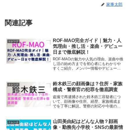
家事太郎
関連記事
ROF-MAO完全ガイド｜魅力・人
トレンド
気理由・推し活・楽曲・デビュー
日まで徹底解説！
ROF-MAOの魅力や人気の理由、楽曲や推
し活の始め方までを初心者にもわかりや
すくご紹介。メンバー情報やデビュー
日、出会い方なども丁寧に解説していま
す。
鈴木鉄三の顔画像は？住所・家族
トレンド
構成・警察官の犯罪を徹底調査
盗撮で再逮捕された鈴木鉄三容疑者につ
いて、顔画像や住所、経歴、家族構成ま
でを丁寧に解説。警察の対応や今後の処
分も含めて詳しくまとめています。
山田美由紀はどんな人物？顔画
トレンド
像・勤務先小学校・SNSの最新情