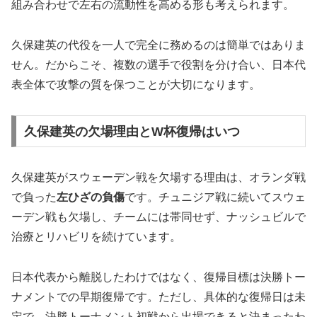
組み合わせで左右の流動性を高める形も考えられます。
久保建英の代役を一人で完全に務めるのは簡単ではありま
せん。だからこそ、複数の選手で役割を分け合い、日本代
表全体で攻撃の質を保つことが大切になります。
久保建英の欠場理由とW杯復帰はいつ
久保建英がスウェーデン戦を欠場する理由は、オランダ戦
で負った
左ひざの負傷
です。チュニジア戦に続いてスウェ
ーデン戦も欠場し、チームには帯同せず、ナッシュビルで
治療とリハビリを続けています。
日本代表から離脱したわけではなく、復帰目標は決勝トー
ナメントでの早期復帰です。ただし、具体的な復帰日は未
定で、決勝トーナメント初戦から出場できると決まったわ