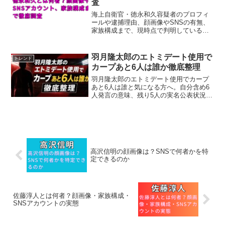
査
海上自衛官・徳永和久容疑者のプロフィ
ールや逮捕理由、顔画像やSNSの有無、
家族構成まで、現時点で判明している情
報をわかりやすく整理しています。
羽月隆太郎のエトミデート使用で
トレンド
カープあと6人は誰か徹底整理
羽月隆太郎のエトミデート使用でカープ
あと6人は誰と気になる方へ。自分含め6
人発言の意味、残り5人の実名公表状況、
文春報道やSNS憶測の注意点、ゾンビた
ばこの違法性を整理。羽月隆太郎のエト
ミデート使用でカープあと6人は誰かを冷
静に確認できます。
高沢信明の顔画像は？SNSで何者かを特
定できるのか
佐藤淳人とは何者？顔画像・家族構成・
SNSアカウントの実態