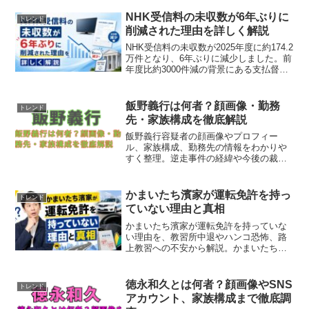
NHK受信料の未収数が6年ぶりに
トレンド
削減された理由を詳しく解説
NHK受信料の未収数が2025年度に約174.2
万件となり、6年ぶりに減少しました。前
年度比約3000件減の背景にある支払督促
強化、受信料特別対策センター、未払い
時のリスクをわかりやすく解説します。
飯野義行は何者？顔画像・勤務
トレンド
先・家族構成を徹底解説
飯野義行容疑者の顔画像やプロフィー
ル、家族構成、勤務先の情報をわかりや
すく整理。逆走事件の経緯や今後の裁判
の見通しまで詳しく解説します。
かまいたち濱家が運転免許を持っ
トレンド
ていない理由と真相
かまいたち濱家が運転免許を持っていな
い理由を、教習所中退やハンコ恐怖、路
上教習への不安から解説。かまいたち濱
家が運転免許を持っていない真相や番組
発言、後悔エピソードまでわかります。
徳永和久とは何者？顔画像やSNS
トレンド
アカウント、家族構成まで徹底調