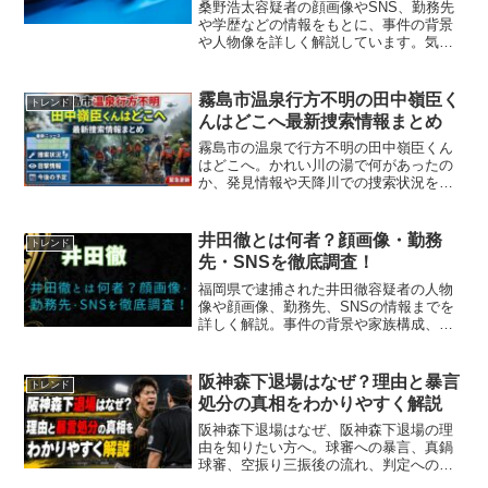
桑野浩太容疑者の顔画像やSNS、勤務先
や学歴などの情報をもとに、事件の背景
や人物像を詳しく解説しています。気に
なる最新情報をまとめてご紹介。
霧島市温泉行方不明の田中嶺臣く
トレンド
んはどこへ最新捜索情報まとめ
霧島市の温泉で行方不明の田中嶺臣くん
はどこへ。かれい川の湯で何があったの
か、発見情報や天降川での捜索状況を公
開報道ベースで整理。霧島市の温泉で行
方不明の田中嶺臣くんはどこへと不安な
方へ、確認できる事実と情報提供先、憶
井田徹とは何者？顔画像・勤務
トレンド
測に注意すべき点を解説します。
先・SNSを徹底調査！
福岡県で逮捕された井田徹容疑者の人物
像や顔画像、勤務先、SNSの情報までを
詳しく解説。事件の背景や家族構成、今
後の捜査の見通しもまとめています。
阪神森下退場はなぜ？理由と暴言
トレンド
処分の真相をわかりやすく解説
阪神森下退場はなぜ、阪神森下退場の理
由を知りたい方へ。球審への暴言、真鍋
球審、空振り三振後の流れ、判定への不
満や暴言内容の有無まで整理。プロ初退