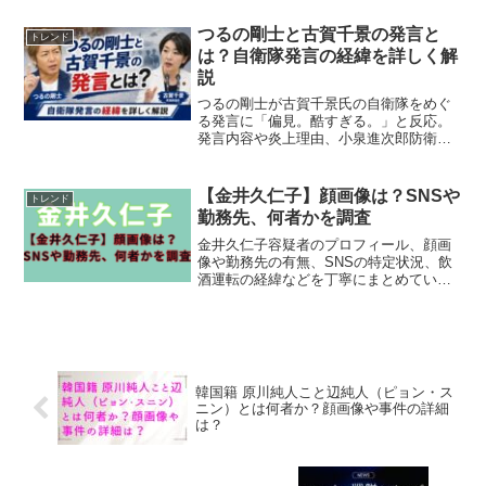
場や島田海吏の交代、右手首打撲との関
係も解説し、阪神森下退場はなぜ、阪神
つるの剛士と古賀千景の発言と
トレンド
森下退場の理由を事実ベースで確認でき
は？自衛隊発言の経緯を詳しく解
ます。
説
つるの剛士が古賀千景氏の自衛隊をめぐ
る発言に「偏見。酷すぎる。」と反応。
発言内容や炎上理由、小泉進次郎防衛相
の反論、古賀氏の謝罪・撤回までわかり
やすく解説します。
【金井久仁子】顔画像は？SNSや
トレンド
勤務先、何者かを調査
金井久仁子容疑者のプロフィール、顔画
像や勤務先の有無、SNSの特定状況、飲
酒運転の経緯などを丁寧にまとめていま
す。事件の背景や再発防止の視点も含
め、わかりやすく解説します。
韓国籍 原川純人こと辺純人（ピョン・ス
ニン）とは何者か？顔画像や事件の詳細
は？