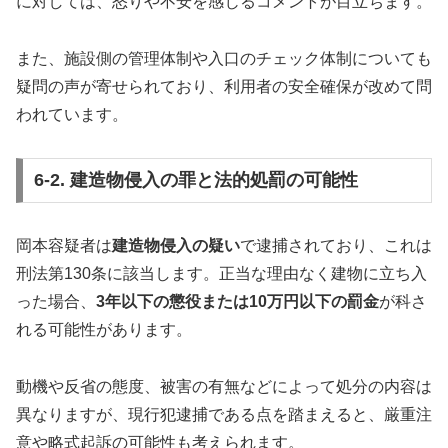
に対しては、怒りや不安を感じるコメントが目立ちます。
また、施設側の管理体制や入口のチェック体制についても
疑問の声が寄せられており、利用者の安全確保が改めて問
われています。
6-2. 建造物侵入の罪と法的処罰の可能性
岡本容疑者は
建造物侵入の疑い
で逮捕されており、これは
刑法第130条に該当します。正当な理由なく建物に立ち入
った場合、
3年以下の懲役または10万円以下の罰金
が科さ
れる可能性があります。
動機や反省の態度、被害の有無などによって処分の内容は
異なりますが、現行犯逮捕である点を踏まえると、厳重注
意や略式起訴の可能性も考えられます。