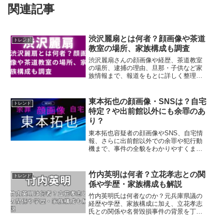
関連記事
渋沢麗扇とは何者？顔画像や茶道
トレンド
教室の場所、家族構成も調査
渋沢麗扇さんの顔画像や経歴、茶道教室
の場所、逮捕の理由、旦那・子供など家
族情報まで、報道をもとに詳しく整理。
今後の捜査の動きもわかりやすく解説し
ています。
東本拓也の顔画像・SNSは？自宅
トレンド
特定？や出前館以外にも余罪のあ
り？
東本拓也容疑者の顔画像やSNS、自宅情
報、さらに出前館以外での余罪や犯行動
機まで、事件の全貌をわかりやすくまと
めてご紹介します。
竹内英明は何者？立花孝志との関
トレンド
係や学歴・家族構成も解説
竹内英明氏は何者なのか？元兵庫県議の
経歴や学歴、家族構成に加え、立花孝志
氏との関係や名誉毀損事件の背景を丁寧