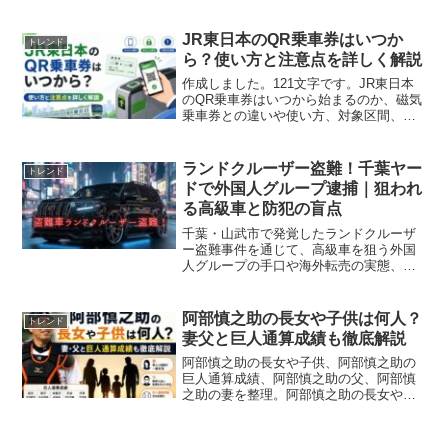
に解説しています。
JR東日本のQR乗車券はいつか
トレンド
ら？使い方と注意点を詳しく解説
作成しました。121文字です。JR東日本
のQR乗車券はいつから始まるのか、磁気
乗車券との違いや使い方、対象区間、え
きねっとQチケとの違いをわかりやすく
解説。JR東日本のQR乗車券で迷う人向け
に、紙のきっぷQR化、Suicaとの違い、
ランドクルーザー盗難！千葉ヤー
トレンド
乗り越し時の注意点まで丁寧にまとめま
ドで外国人グループ逮捕｜狙われ
す。
る高級車と防犯の盲点
千葉・山武市で発覚したランドクルーザ
ー盗難事件を通じて、高級車を狙う外国
人グループの手口や海外転売の実態、防
犯対策までわかりやすく解説します。
阿部慎之助の長女や子供は何人？
トレンド
妻父と巨人通算成績も徹底解説
阿部慎之助の長女や子供、阿部慎之助の
巨人通算成績、阿部慎之助の父、阿部慎
之助の妻を整理。阿部慎之助の長女や子
供、阿部慎之助の巨人通算成績、阿部慎
之助の父、阿部慎之助の妻の疑問に、名
前や年齢、成績、家族情報の注意点まで