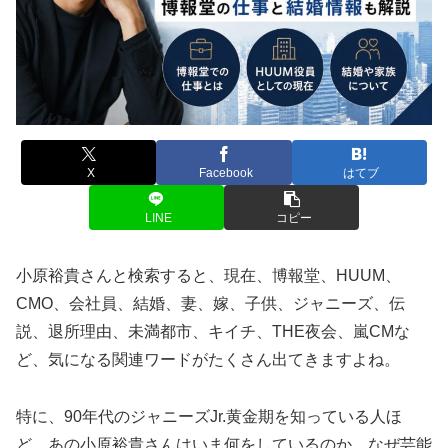
X
Facebook
はてブ
LINE
コピー
小原裕貴さんと検索すると、現在、博報堂、HUUM、
CMO、会社員、結婚、妻、嫁、子供、ジャニーズ、伝
説、退所理由、未満都市、キイチ、THE夜会、嵐CMな
ど、気になる関連ワードがたくさん出てきますよね。
特に、90年代のジャニーズJr.黄金期を知っている人ほ
ど、あの小原裕貴さんはいま何をしているのか、なぜ芸能