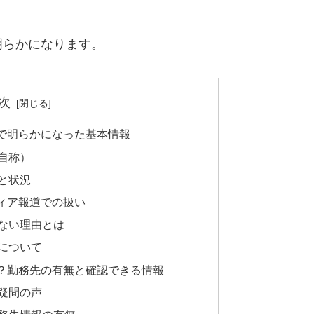
明らかになります。
次
道で明らかになった基本情報
（自称）
要と状況
ディア報道での扱い
いない理由とは
性について
か？勤務先の有無と確認できる情報
に疑問の声