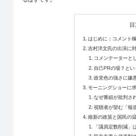
目
はじめに：コメント
吉村洋文氏の出演に
コメンテーターと
自己PRの場？とい
政党色の強さに嫌
モーニングショーに求
なぜ番組が批判さ
視聴者が望む「報
維新の政策と国民の
「議員定数削減」