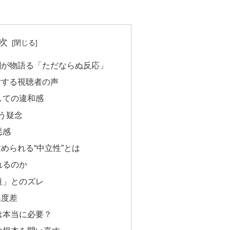
次
欄が物語る「ただならぬ反応」
対する視聴者の声
しての違和感
う疑念
悪感
められる“中立性”とは
れるのか
道」とのズレ
温度差
は本当に必要？