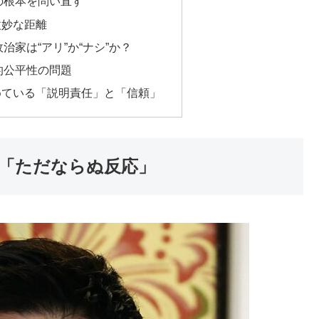
の根本を問い直す
微妙な距離
治家は“アリ”か“ナシ”か？
的公平性の問題
めている「説明責任」と「信頼」
「ただならぬ反応」