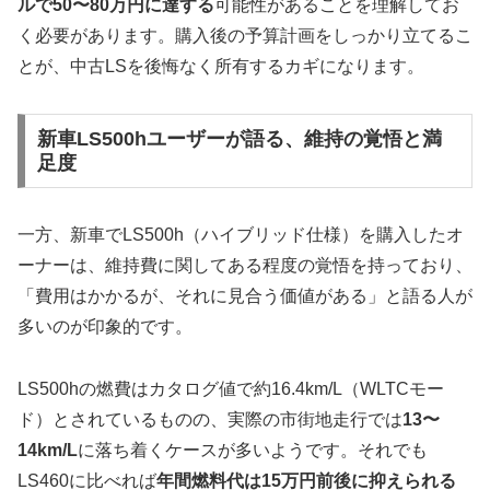
ルで50〜80万円に達する
可能性があることを理解してお
く必要があります。購入後の予算計画をしっかり立てるこ
とが、中古LSを後悔なく所有するカギになります。
新車LS500hユーザーが語る、維持の覚悟と満
足度
一方、新車でLS500h（ハイブリッド仕様）を購入したオ
ーナーは、維持費に関してある程度の覚悟を持っており、
「費用はかかるが、それに見合う価値がある」と語る人が
多いのが印象的です。
LS500hの燃費はカタログ値で約16.4km/L（WLTCモー
ド）とされているものの、実際の市街地走行では
13〜
14km/L
に落ち着くケースが多いようです。それでも
LS460に比べれば
年間燃料代は15万円前後に抑えられる