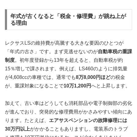
年式が古くなると「税金・修理費」が跳ね上が
る理由
レクサスLSの維持費が高騰する大きな要因のひとつが
「年式の古さ」です。まず見逃せないのが
自動車税の重課
制度
。初年度登録から13年を超えると、自動車税が約
15％増しで課されます。例えば、LS460のように排気量
が4,608ccの車種では、通常でも
8万8,000円ほど
の税金
が、重課対象になることで
10万1,200円
へと上昇します。
加えて、古い車はどうしても消耗部品や電子制御部の劣化
が進んでおり、突発的な修理費用がかさみやすい傾向にあ
ります。たとえば、
エアサスペンションの故障修理には
30万円以上
がかかることもありますし、電装系のトラブ