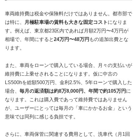
車両維持費は税金や保険料だけではありません。都市部で
は特に、
月極駐車場の賃料も大きな固定コスト
になりま
す。例えば、東京都23区内であれば月額2万円〜4万円が
相場で、年間にすると
24万円〜48万円
もの追加出費とな
ります。
また、車両をローンで購入している場合、月々の支払いが
維持費に上乗せされることになります。仮に中古の
LS500hを総額500万円、金利2.5%、5年ローンで購入した
場合、
毎月の返済額は約8万8,000円、年間で約105万円
に
なります。これは購入費であって維持費ではありません
が、ユーザーにとっては毎月の「車にかかるお金」という
意味では同列に感じる負担です。
さらに、車両保管に関連する費用として、洗車代（月1回