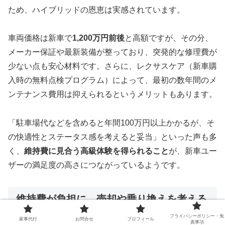
ため、ハイブリッドの恩恵は実感されています。
車両価格は新車で
1,200万円前後
と高額ですが、その分、
メーカー保証や最新装備が整っており、突発的な修理費が
少ない点も安心材料です。さらに、レクサスケア（新車購
入時の無料点検プログラム）によって、最初の数年間のメ
ンテナンス費用は抑えられるというメリットもあります。
「駐車場代などを含めると年間100万円以上かかるが、そ
の快適性とステータス感を考えると妥当」といった声も多
く、
維持費に見合う高級体験を得られること
が、新車ユー
ザーの満足度の高さにつながっているようです。
維持費が負担に…売却や乗り換えを考える
べきタイミング
プライバシーポリシー・免
家事代行
お問合せ
プロフィール
責事項