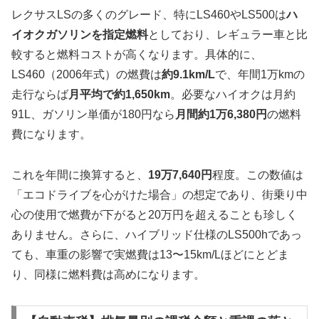
レクサスLSの多くのグレード、特にLS460やLS500は
ハ
イオクガソリンを指定燃料
としており、レギュラー車と比
較すると燃料コストが高くなります。具体的に、
LS460（2006年式）の燃費は
約9.1km/L
で、年間1万kmの
走行ならば
月平均で約1,650km
。必要なハイオクは月約
91L、ガソリン単価が180円なら
月間約1万6,380円
の燃料
費になります。
これを年間に換算すると、
19万7,640円
程度。この数値は
「エコドライブを心がけた場合」の想定であり、街乗り中
心の使用で燃費が下がると20万円を超えることも珍しく
ありません。さらに、ハイブリッド仕様のLS500hであっ
ても、車重の影響で実燃費は13〜15km/Lほどにとどま
り、同様に燃料費は高めになります。