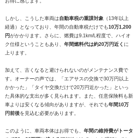
お得に感じます。
しかし、こうした車両は
自動車税の重課対象
（13年以上
経過）となっており、年間の自動車税だけでも
10万1,200
円
がかかります。さらに、燃費は9.1km/L程度で、ハイオ
ク仕様ということもあり、
年間燃料代は約20万円近く
に
上ります。
加えて、古くなると避けられないのがメンテナンス費で
す。オーナーの声では、「エアサスの交換で30万円以上
かかった」「タイヤ交換だけで20万円近かった」といっ
た具体的な支出が多く見られます。また、任意保険料も新
車よりは安くなる傾向がありますが、それでも
年間10万
円前後
を見込む必要があります。
このように、車両本体はお得でも、
年間の維持費がトータ