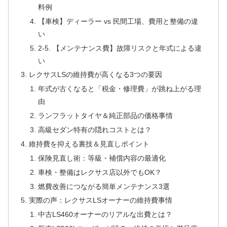
料例
【車検】ディーラー vs 民間工場、費用と整備の違
い
2-5. 【メンテナンス費】故障リスクと年式による違
い
レクサスLSの維持費が高くなる3つの要因
年式が古くなると「税金・修理費」が跳ね上がる理
由
ランフラットタイヤ＆純正部品の価格事情
高級セダン特有の隠れコストとは？
維持費を抑える裏技＆見直しポイント
保険見直し術：等級・補償内容の最適化
車検・整備はレクサス店以外でもOK？
燃費改善につながる簡単メンテナンス3選
実際の声：レクサスLSオーナーの維持費事情
中古LS460オーナーのリアルな出費とは？