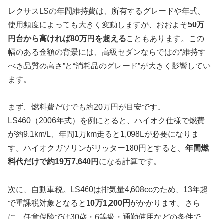
レクサスLSの年間維持費は、所有するグレードや年式、
使用頻度によっても大きく変動しますが、おおよそ
50万
円台から高ければ80万円を超える
こともあります。この
幅のある金額の背景には、高級セダンならではの“維持す
べき品質の高さ”と“消耗品のグレード”が大きく影響してい
ます。
まず、燃料費だけでも約20万円が目安です。
LS460（2006年式）を例にとると、ハイオク仕様で燃費
が約9.1km/L、年間1万km走ると1,098Lが必要になりま
す。ハイオクガソリンがリッター180円とすると、
年間燃
料代だけで約19万7,640円
になる計算です。
次に、自動車税。LS460は排気量4,608ccのため、13年超
で重課税対象となると
10万1,200円
がかかります。さら
に、任意保険では30歳・6等級・通勤使用などの条件で、