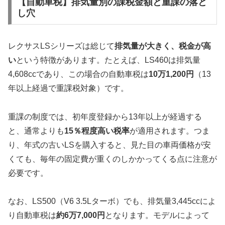
【自動車税】排気量別の課税金額と重課の落と
し穴
レクサスLSシリーズは総じて
排気量が大きく、税金が高
い
という特徴があります。たとえば、LS460は排気量
4,608ccであり、この場合の自動車税は
10万1,200円
（13
年以上経過で重課税対象）です。
重課の制度では、初年度登録から13年以上が経過する
と、通常よりも
15％程度高い税率
が適用されます。つま
り、年式の古いLSを購入すると、見た目の車両価格が安
くても、毎年の固定費が重くのしかかってくる点に注意が
必要です。
なお、LS500（V6 3.5Lターボ）でも、排気量3,445ccによ
り自動車税は
約6万7,000円
となります。モデルによって