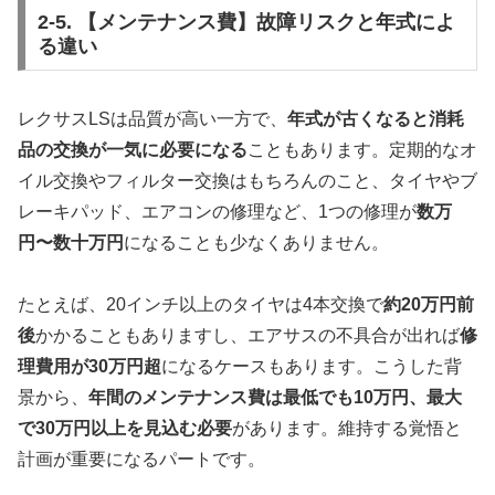
2-5. 【メンテナンス費】故障リスクと年式によ
る違い
レクサスLSは品質が高い一方で、
年式が古くなると消耗
品の交換が一気に必要になる
こともあります。定期的なオ
イル交換やフィルター交換はもちろんのこと、タイヤやブ
レーキパッド、エアコンの修理など、1つの修理が
数万
円〜数十万円
になることも少なくありません。
たとえば、20インチ以上のタイヤは4本交換で
約20万円前
後
かかることもありますし、エアサスの不具合が出れば
修
理費用が30万円超
になるケースもあります。こうした背
景から、
年間のメンテナンス費は最低でも10万円、最大
で30万円以上を見込む必要
があります。維持する覚悟と
計画が重要になるパートです。