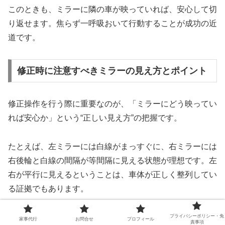
このときも、ミラーに隣の車が映っていれば、安心して切
り返せます。焦らず一呼吸おいて行動することが成功の近
道です。
修正時に注意すべきミラーの見え方とポイント
修正操作を行う際に重要なのが、「ミラーにどう映ってい
れば安心か」という“正しい見え方”の把握です。
たとえば、左ミラーには白線がまっすぐに、右ミラーには
右後輪と白線の間隔が等間隔に見える状態が理想です。左
右が平行に見えるということは、車体が正しく整列してい
る証拠でもあります。
また、修正操作では特に「後輪の位置」に注目してくださ
プライバシーポリシー・免
家事代行
お問合せ
プロフィール
責事項