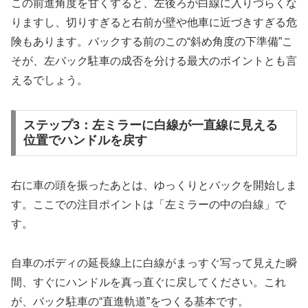
この前進角度を甘くすると、左後ろが白線に入りづらくな
りますし、切りすぎると右前が壁や他車に近づきすぎる危
険もあります。バックする前のこの“斜め角度の下準備”こ
そが、左バック駐車の成否を分ける最大のポイントとも言
えるでしょう。
ステップ3：左ミラーに白線が一直線に見える
位置でハンドルを戻す
右に車の頭を振ったあとは、ゆっくりとバックを開始しま
す。ここでの注目ポイントは「左ミラーの中の白線」で
す。
自車のボディの延長線上に白線がまっすぐ写って見えた瞬
間、すぐにハンドルを真っ直ぐに戻してください。これ
が、バック駐車の“直進軌道”をつくる基本です。