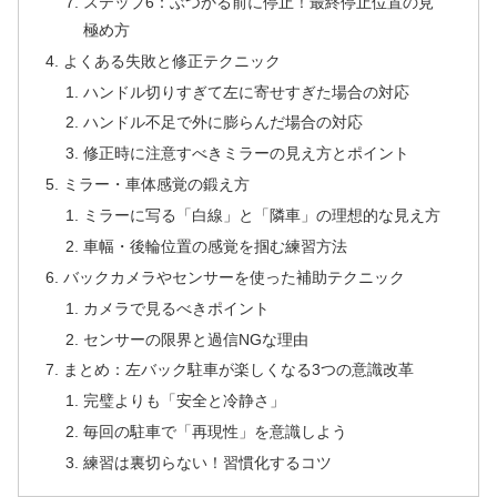
ステップ6：ぶつかる前に停止！最終停止位置の見
極め方
よくある失敗と修正テクニック
ハンドル切りすぎて左に寄せすぎた場合の対応
ハンドル不足で外に膨らんだ場合の対応
修正時に注意すべきミラーの見え方とポイント
ミラー・車体感覚の鍛え方
ミラーに写る「白線」と「隣車」の理想的な見え方
車幅・後輪位置の感覚を掴む練習方法
バックカメラやセンサーを使った補助テクニック
カメラで見るべきポイント
センサーの限界と過信NGな理由
まとめ：左バック駐車が楽しくなる3つの意識改革
完璧よりも「安全と冷静さ」
毎回の駐車で「再現性」を意識しよう
練習は裏切らない！習慣化するコツ