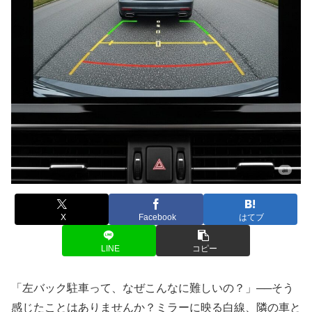
X
Facebook
はてブ
LINE
コピー
「左バック駐車って、なぜこんなに難しいの？」──そう
感じたことはありませんか？ミラーに映る白線、隣の車と