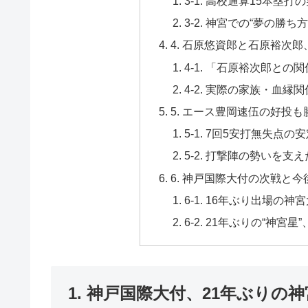
3-1. 高校通算15本塁打
3-2. 神宮での“夢の勝
4. 石原悠資郎と石原裕次
4-1. 「石原裕次郎との
4-2. 実際の家族・血
5. エース豊岡速伍の好投
5-1. 7回5安打無失点の
5-2. 打撃陣の勢いを支
6. 神戸国際大付の次戦と
6-1. 16年ぶり出場の
6-2. 21年ぶりの“神宮
1. 神戸国際大付、21年ぶり