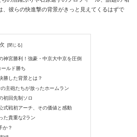
は、彼らの快進撃の背景がきっと見えてくるはずで
次
ぶりの神宮勝利！強豪・中京大中京を圧倒
回コールド勝ち
京に快勝した背景とは？
大付の主砲たちが放ったホームラン
麻の初回先制ソロ
った公式戦初アーチ、その価値と感動
放った貴重な2ラン
手か？