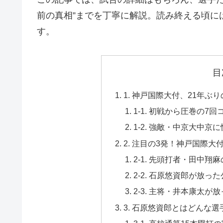
前の真相”までを丁寧に解説。読み終える頃に
す。
目
1. 神戸国際大付、21年
1-1. 初戦から圧巻の7
1-2. 強敵・中京大中
2. 注目の3発！神戸国際
2-1. 先頭打者・田中翔
2-2. 石原悠資郎が放
2-3. 主将・井本康太が
3. 石原悠資郎とはどんな選