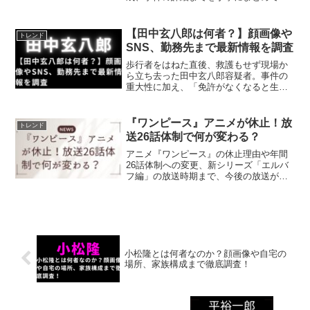
ます。人物像や社会的影響も解説しま
す。
【田中玄八郎は何者？】顔画像や
トレンド
SNS、勤務先まで最新情報を調査
歩行者をはねた直後、救護もせず現場か
ら立ち去った田中玄八郎容疑者。事件の
重大性に加え、「免許がなくなると生活
できない」と語った供述が波紋を広げて
います。SNS上では「田中玄八郎は何者
なのか」「顔画像は公開されているの
『ワンピース』アニメが休止！放
トレンド
か」「勤務先はどこか」と...
送26話体制で何が変わる？
アニメ『ワンピース』の休止理由や年間
26話体制への変更、新シリーズ「エルバ
フ編」の放送時期まで、今後の放送がど
うなるのかをわかりやすく解説します。
小松隆とは何者なのか？顔画像や自宅の
場所、家族構成まで徹底調査！