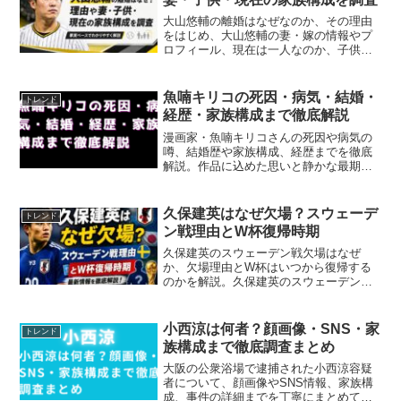
大山悠輔の離婚はなぜなのか、その理由
をはじめ、大山悠輔の妻・嫁の情報やプ
ロフィール、現在は一人なのか、子供や
家族構成まで詳しく解説。大山悠輔の離
婚はなぜかという疑問と理由、妻・嫁の
人物像、プロフィール、現在一人か、子
魚喃キリコの死因・病気・結婚・
トレンド
供と家族構成を整理します。
経歴・家族構成まで徹底解説
漫画家・魚喃キリコさんの死因や病気の
噂、結婚歴や家族構成、経歴までを徹底
解説。作品に込めた思いと静かな最期に
迫ります。
久保建英はなぜ欠場？スウェーデ
トレンド
ン戦理由とW杯復帰時期
久保建英のスウェーデン戦欠場はなぜ
か、欠場理由とW杯はいつから復帰する
のかを解説。久保建英のスウェーデン戦
欠場はなぜか、欠場理由やW杯復帰時
期、左ひざ負傷の経緯を整理します。
小西涼は何者？顔画像・SNS・家
トレンド
族構成まで徹底調査まとめ
大阪の公衆浴場で逮捕された小西涼容疑
者について、顔画像やSNS情報、家族構
成、事件の詳細までを丁寧にまとめてい