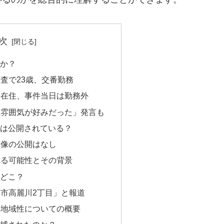
次
者か？
の巡査で23歳、交番勤務
麗川在住、事件当日は勤務外
由「雰囲気が好みだった」発言も
像は公開されている？
顔画像の公開はなし
される可能性とその背景
はどこ？
日高市高麗川2丁目」と報道
境・地域性についての概要