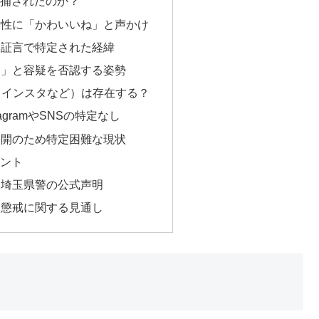
逮捕されたのか？
：女性に「かわいいね」と声かけ
ラと証言で特定された経緯
ない」と容疑を否認する姿勢
S（インスタなど）は存在する？
stagramやSNSの特定なし
非公開のため特定困難な現状
メント
憾」埼玉県警の公式声明
分・懲戒に関する見通し