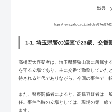
出典：y
https://news.yahoo.co.jp/articles/37ed
1-1. 埼玉県警の巡査で23歳、交番
高橋宏太容疑者は、埼玉県警狭山署に所属する
を守る立場であり、主に交番で勤務していた
待される年代でありながら、今回の事件で一
また、警察関係者によると、高橋容疑者は一
任。事件当時の立場としては、現場の第一線
ます。