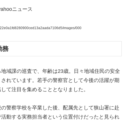
ahooニュース
27d222e0a1fd8280900ced13a2aada7106d5/images/000
勤務
地域課の巡査で、年齢は23歳。日々地域住民の安全
とされています。若手の警察官として今後の活躍が期
転して注目を集めることとなりました。
般の警察学校を卒業した後、配属先として狭山署に赴
で活動する実務担当者という位置付けだったと見られ