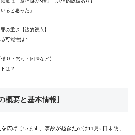
ール濃度は「基準値の3倍」【具体的数値あり】
けていると思った」
死の罪の重さ【法的視点】
れる可能性は？
め【憤り・怒り・同情など】
ントは？
件の概要と基本情報】
を広げています。事故が起きたのは11月6日未明、