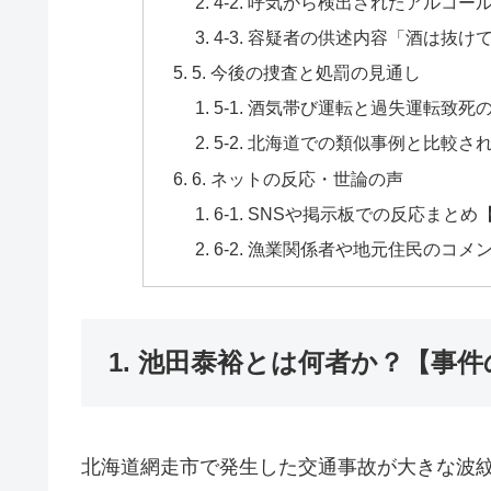
4-2. 呼気から検出されたアルコ
4-3. 容疑者の供述内容「酒は抜
5. 今後の捜査と処罰の見通し
5-1. 酒気帯び運転と過失運転致
5-2. 北海道での類似事例と比較さ
6. ネットの反応・世論の声
6-1. SNSや掲示板での反応まと
6-2. 漁業関係者や地元住民のコメ
1. 池田泰裕とは何者か？【事
北海道網走市で発生した交通事故が大きな波紋