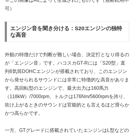
※この画像はAIによって生成されたものです（無断転用不
可）
エンジン音を聞き分ける：S20エンジンの独特
な高音
外観の特徴だけで判断が難しい場合、決定打となり得るの
が「エンジン音」です。ハコスカGT-Rには「S20型」直
列6気筒DOHCエンジンが搭載されており、このエンジン
から発せられるサウンドには非常に特徴的な高音がありま
す。高回転型のエンジンで、最大出力は160馬力
（118kW）/7000rpm、トルクは176Nm/5600rpmを誇り、
吹け上がるときのサウンドは官能的とも言えるほど滑らか
かつ高らかです。
一方、GTグレードに搭載されていたエンジンはL型などの