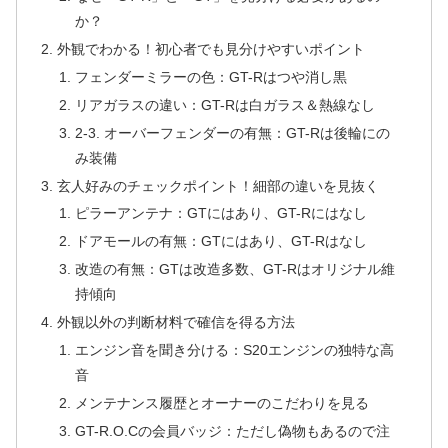
か？
外観でわかる！初心者でも見分けやすいポイント
フェンダーミラーの色：GT-Rはつや消し黒
リアガラスの違い：GT-Rは白ガラス＆熱線なし
2-3. オーバーフェンダーの有無：GT-Rは後輪にの
み装備
玄人好みのチェックポイント！細部の違いを見抜く
ピラーアンテナ：GTにはあり、GT-Rにはなし
ドアモールの有無：GTにはあり、GT-Rはなし
改造の有無：GTは改造多数、GT-Rはオリジナル維
持傾向
外観以外の判断材料で確信を得る方法
エンジン音を聞き分ける：S20エンジンの独特な高
音
メンテナンス履歴とオーナーのこだわりを見る
GT-R.O.Cの会員バッジ：ただし偽物もあるので注