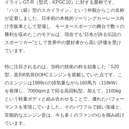
イラインGT-R（型式：KPGC10）に対する愛称です。
「ハコ（箱）型のスカイライン」という外観からこの名称
が定着しました。日本初の本格的ツーリングカーレース向
け市販車として登場し、モータースポーツの舞台で数々の
勝利を収めたこのモデルは、現在でも“日本が誇る伝説の
スポーツカー”として世界中の愛好者から高い評価を受け
ています。
特に注目されるのは、当時の技術の粋を結集した「S20
型」直列6気筒DOHCエンジンを搭載していた点です。こ
のエンジンは1989ccの排気量ながら160馬力（118kW）
を発揮し、7000rpmまで回る高回転型。加えて、1100kg
という軽量ボディと組み合わせることで、優れたパフォー
マンスを実現していました。そのパワフルで鋭い加速と、
官能的なエンジン音は、今も多くのファンの心を掴み続け
ています。