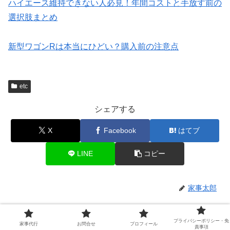
ハイエース維持できない人必見！年間コストと手放す前の
選択肢まとめ
新型ワゴンRは本当にひどい？購入前の注意点
etc
シェアする
X
Facebook
はてブ
LINE
コピー
家事太郎
関連記事
プライバシーポリシー・免
家事代行
お問合せ
プロフィール
責事項