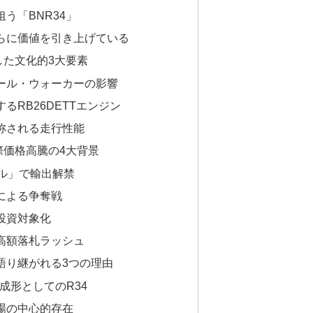
う「BNR34」
らに価値を引き上げている
した文化的3大要素
ール・ウォーカーの影響
るRB26DETTエンジン
称される走行性能
際価格高騰の4大背景
ール」で輸出解禁
による争奪戦
投資対象化
高額落札ラッシュ
て語り継がれる3つの理由
成形としてのR34
場の中心的存在