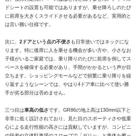
ドシートの設置も可能ではありますが、乗せ降ろしのたび
に前席を大きくスライドさせる必要があるなど、実用的と
は言い難い仕様です。
次に、
2ドアという点の不便さ
も日常使いではネックにな
ります。特に後席に人を乗せる機会が多い方や、小さなお
子様がいるご家庭では、乗り降りのたびに前席を倒してス
ペースを確保する必要があり、手間がかかるという声が目
立ちます。ショッピングモールなどで頻繁に乗り降りを繰
り返すようなシーンでは、やはり4ドア車に比べて使い勝
手が劣る部分は否めません。
三つ目は
車高の低さ
です。GR86の地上高は130mm以下と
非常に低く設計されており、見た目のスポーティさや低重
心による走行性能の高さには貢献していますが、コンビニ
の段差や立体駐車場のスロープで「ガリッ」と車体を擦っ