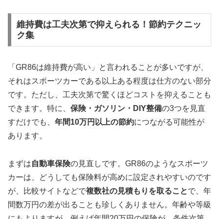
維持費は工夫次第で抑えられる！節約テクニッ
ク集
「GR86は維持費が高い」と言われることが多いですが、
それはスポーツカーである以上ある程度は仕方のない部分
です。ただし、工夫次第で驚くほどコストを抑えることも
できます。特に、
保険・ガソリン・DIY整備
の3つを見直
すだけでも、
年間10万円以上の節約
につながる可能性が
あります。
まずは
自動車保険
の見直しです。GR86のようなスポーツ
カーは、どうしても保険料が高めに設定されやすいのです
が、比較サイトなどで
複数社の見積もりを取ること
で、年
間数万円の差が出ることも珍しくありません。年齢や等級
にもよりますが、例えば年間20万円の保険が、条件次第