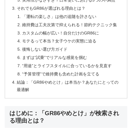
実用性がなさすぎ？日常使いにおける5つの不満点
それでもGR86が選ばれる理由とは？
「運転の楽しさ」は他の追随を許さない
維持費は工夫次第で抑えられる！節約テクニック集
カスタムの幅が広い！自分だけのGR86に
モテるって本当？女子ウケの実態に迫る
後悔しない選び方ガイド
まずは“試乗”でリアルな感覚を掴む
“用途”とライフスタイルに合っているかを見直す
“予算管理”で維持費も含めた計画を立てる
結論：「GR86やめとけ」は本当か？あなたにとっての
最適解
はじめに：「GR86やめとけ」が検索され
る理由とは？