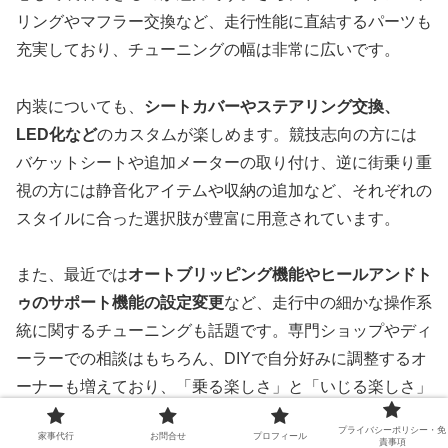
リングやマフラー交換など、走行性能に直結するパーツも
充実しており、チューニングの幅は非常に広いです。
内装についても、
シートカバーやステアリング交換、
LED化など
のカスタムが楽しめます。競技志向の方には
バケットシートや追加メーターの取り付け、逆に街乗り重
視の方には静音化アイテムや収納の追加など、それぞれの
スタイルに合った選択肢が豊富に用意されています。
また、最近では
オートブリッピング機能やヒールアンドト
ゥのサポート機能の設定変更
など、走行中の細かな操作系
統に関するチューニングも話題です。専門ショップやディ
ーラーでの相談はもちろん、DIYで自分好みに調整するオ
ーナーも増えており、「乗る楽しさ」と「いじる楽しさ」
を両方味わえるのがGR86の大きな魅力となっています。
プライバシーポリシー・免
家事代行
お問合せ
プロフィール
責事項