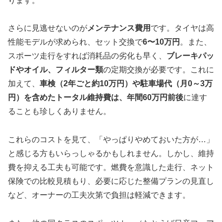
ります。
さらに見逃せないのが
メンテナンス費用
です。タイヤは高
性能モデルが求められ、セット交換で
6〜10万円
。また、
スポーツ走行をすれば消耗品の劣化も早く、
ブレーキパッ
ドやオイル、フィルター類
の定期交換が必要です。これに
加えて、
車検（2年ごと約10万円）や駐車場代（月0～3万
円）を含めたトータル維持費は、年間60万円前後
に達す
ることも珍しくありません。
これらのコストを見て、「やっぱりやめておいた方が…」
と感じる方もいらっしゃるかもしれません。しかし、維持
費を抑える工夫も可能です。燃費を意識した走行、ネット
保険での比較見積もり、必要に応じた整備プランの見直し
など、オーナーの工夫次第で負担は軽減できます。