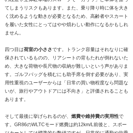
てしまうリスクもあります。また、乗り降り時に体を大き
く沈めるような動きが必要となるため、高齢者やスカート
を履いた女性にとってはやや煩わしい動作になるかもしれ
ません。
四つ目は
荷室の小ささ
です。トランク容量はそれなりに確
保されているものの、リアシートの背もたれが倒れないた
め、大きな荷物や長尺物の収納が難しいという声がありま
す。ゴルフバッグを積むにも助手席を倒す必要があり、実
用性重視のユーザーからは「日常の買い物程度なら問題な
いが、旅行やアウトドアには不向き」と評価されることも
あります。
そして最後に挙げられるのが、
燃費や維持費の実用性
で
す。GR86のWLTCモード燃費は約12km/L前後と、スポー
ツカーとしては標準的な数値ですが、日常的に通勤や街乗