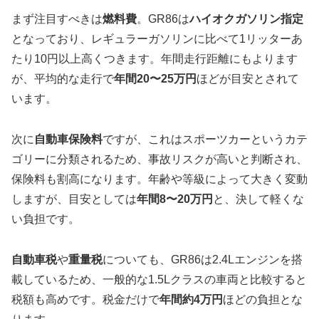
まず注目すべきは
燃料費
。GR86は
ハイオクガソリン指定
となっており、レギュラーガソリンに比べて1リッターあ
たり10円以上高くつきます。年間走行距離にもよります
が、平均的な走行で
年間20〜25万円
ほどが目安とされて
います。
次に
自動車保険料
ですが、これはスポーツカーというカテ
ゴリーに分類されるため、事故リスクが高いと判断され、
保険料も割高になります。年齢や等級によって大きく変動
しますが、目安としては
年間8〜20万円
と、決して軽くな
い負担です。
自動車税
や
重量税
についても、GR86は2.4Lエンジンを搭
載しているため、一般的な1.5Lクラスの車両と比較すると
税額も高めです。税金だけで
年間約4万円
ほどの負担とな