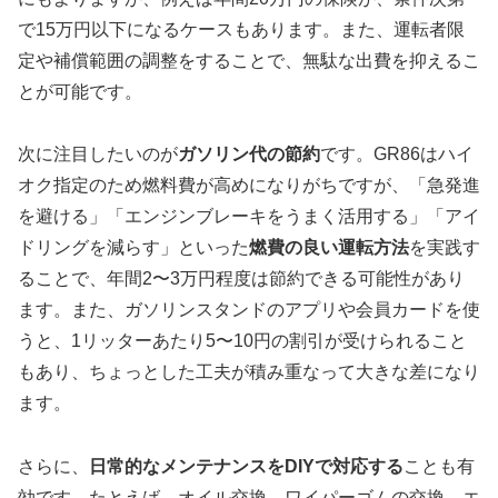
で15万円以下になるケースもあります。また、運転者限
定や補償範囲の調整をすることで、無駄な出費を抑えるこ
とが可能です。
次に注目したいのが
ガソリン代の節約
です。GR86はハイ
オク指定のため燃料費が高めになりがちですが、「急発進
を避ける」「エンジンブレーキをうまく活用する」「アイ
ドリングを減らす」といった
燃費の良い運転方法
を実践す
ることで、年間2〜3万円程度は節約できる可能性があり
ます。また、ガソリンスタンドのアプリや会員カードを使
うと、1リッターあたり5〜10円の割引が受けられること
もあり、ちょっとした工夫が積み重なって大きな差になり
ます。
さらに、
日常的なメンテナンスをDIYで対応する
ことも有
効です。たとえば、オイル交換、ワイパーゴムの交換、エ