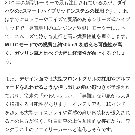
2025年の新型ルーミーで最も注目されているのが、
ダイ
ハツのeスマートハイブリッドシステムの採用
です。これ
はすでにロッキーやライズで実績のあるシリーズ式ハイブ
リッドで、発電専用のエンジンと駆動用モーターによっ
て、スムーズで静かな走行と高い燃費性能を両立します。
WLTCモードでの燃費は約30km/Lを超える可能性が高
く、ガソリン車と比べて大幅に経済性が向上するでしょ
う。
また、デザイン面では
大型フロントグリルの採用
や
アルフ
ァードを思わせるような押し出しの強い顔つき
が予想され
ており、従来の「かわいらしい」「無難」な印象から大き
く脱却する可能性があります。インテリアも、10インチ
を超える大型ディスプレイや質感の高い内装材が投入され
るとの見方が強く、軽自動車の上位互換的な存在から、ワ
ンクラス上のファミリーカーへと進化しそうです。