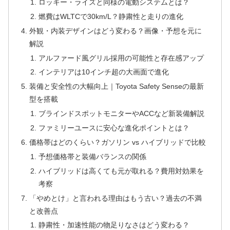
ロッキー・ライズと同様の電動システムとは？
燃費はWLTCで30km/L？静粛性と走りの進化
外観・内装デザインはどう変わる？画像・予想を元に
解説
アルファード風グリル採用の可能性と存在感アップ
インテリアは10インチ超の大画面で進化
装備と安全性の大幅向上｜Toyota Safety Senseの最新
型を搭載
ブラインドスポットモニターやACCなど新装備解説
ファミリーユースに安心な進化ポイントとは？
価格帯はどのくらい？ガソリン vs ハイブリッドで比較
予想価格帯と装備バランスの関係
ハイブリッドは高くても元が取れる？費用対効果を
考察
「やめとけ」と言われる理由はもう古い？過去の不満
と改善点
静粛性・加速性能の物足りなさはどう変わる？