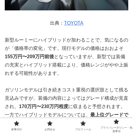
出典：
TOYOTA
新型ルーミーにハイブリッドが加わることで、気になるの
が「価格帯の変化」です。現行モデルの価格はおおよそ
155万円〜209万円前後
となっていますが、新型では装備
の充実とハイブリッド搭載により、価格レンジがやや上振
れする可能性があります。
ガソリンモデルは引き続きコスト重視の選択肢として残る
見込みですが、装備の内容によってはグレード構成が見直
され、
170万円〜230万円程度
に収まると予想されます。
一方でハイブリッドモデルについては、
最上位グレードで
250万円を超える可能性
もありそうです。
プライバシーポリシー・免
家事代行
お問合せ
プロフィール
責事項