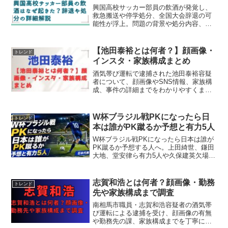
興国高校サッカー部員の飲酒が発覚し、
救急搬送や停学処分、全国大会辞退の可
能性が浮上。問題の背景や処分内容、今
後の影響まで詳しく解説します。
【池田泰裕とは何者？】顔画像・
トレンド
インスタ・家族構成まとめ
酒気帯び運転で逮捕された池田泰裕容疑
者について、顔画像やSNS情報、家族構
成、事件の詳細までをわかりやすくまと
めています。検索前にご確認ください。
W杯ブラジル戦PKになったら日
トレンド
本は誰がPK蹴るか予想と有力5人
W杯ブラジル戦PKになったら日本は誰が
PK蹴るか予想する人へ。上田綺世、鎌田
大地、堂安律ら有力5人や久保建英欠場、
森保監督の方針、2022年クロアチア戦と
の違いまで解説。W杯ブラジル戦PKにな
ったら日本は誰がPK蹴るか予想の結論を
志賀和浩とは何者？顔画像・勤務
トレンド
整理します。
先や家族構成まで調査
南相馬市職員・志賀和浩容疑者の酒気帯
び運転による逮捕を受け、顔画像の有無
や勤務先の課、家族構成までを丁寧に解