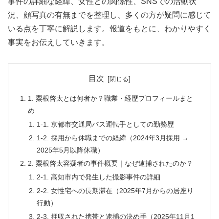
事件の詳細な経緯、女性との関係性、SNSでの活動状
況、顔写真の有無までを整理し、多くの方が疑問に感じて
いる点を丁寧に解説します。報道をもとに、わかりやすく
事実をお伝えしていきます。
目次
1. 粟根啓太とは何者か？職業・経歴プロフィールまと
め
1-1. 京都市交通局バス運転手としての勤務歴
1-2. 採用から休職までの経緯（2024年3月採用 →
2025年5月以降休職）
2. 粟根啓太容疑者の事件概要｜なぜ逮捕されたのか？
2-1. 高知市内で発生した撮影事件の詳細
2-2. 女性宅への長期滞在（2025年7月からの居座り
行動）
2-3. 押収された携帯と逮捕の決め手（2025年11月1