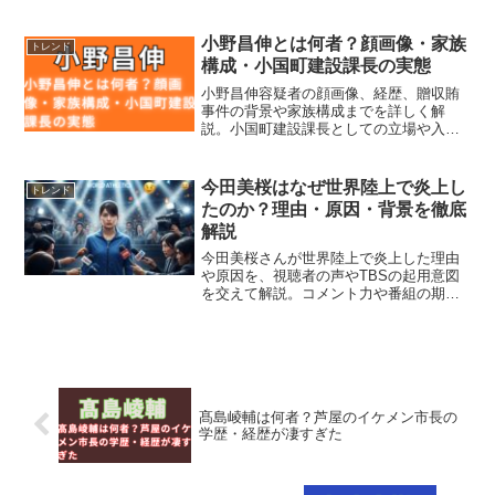
説。事件の背景と市の対応もまとめまし
た。
小野昌伸とは何者？顔画像・家族
トレンド
構成・小国町建設課長の実態
小野昌伸容疑者の顔画像、経歴、贈収賄
事件の背景や家族構成までを詳しく解
説。小国町建設課長としての立場や入札
制度の問題点、町の対応もわかりやすく
まとめています。
今田美桜はなぜ世界陸上で炎上し
トレンド
たのか？理由・原因・背景を徹底
解説
今田美桜さんが世界陸上で炎上した理由
や原因を、視聴者の声やTBSの起用意図
を交えて解説。コメント力や番組の期待
とのギャップなど、炎上の背景がわかり
ます。
髙島崚輔は何者？芦屋のイケメン市長の
学歴・経歴が凄すぎた