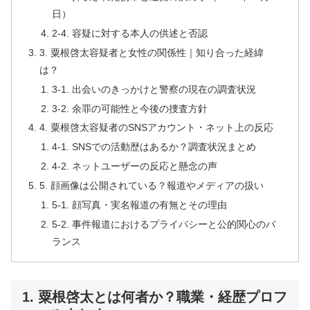
日）
2-4. 容疑に対する本人の供述と否認
3. 粟根啓太容疑者と女性の関係性｜知り合った経緯
は？
3-1. 出会いのきっかけと警察の現在の調査状況
3-2. 余罪の可能性と今後の捜査方針
4. 粟根啓太容疑者のSNSアカウント・ネット上の反応
4-1. SNSでの活動歴はあるか？調査状況まとめ
4-2. ネットユーザーの反応と懸念の声
5. 顔画像は公開されている？報道やメディアの扱い
5-1. 顔写真・実名報道の有無とその理由
5-2. 事件報道におけるプライバシーと公的関心のバ
ランス
1. 粟根啓太とは何者か？職業・経歴プロフ