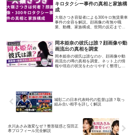
る疑問を詳しく解説します。
キロタクシー事件の真相と家族構
成
大嶺さつき容疑者による300キロ無賃乗車
事件の全容を解説。顔画像の有無や職
業、動機、家族構成、世間の反応まで詳
しくまとめています。
岡本姫奈の彼氏は誰？顔画像や動
トレンド
画流出の真相を調査
岡本姫奈の彼氏は誰なのか、顔画像や動
画流出の噂の真相を調査。ネット上の情
報や現在の状況をわかりやすく整理しま
す。
城彰二の日本代表時代の監督は誰？取っ
組み合い相手を詳しく解説
水川あさみ激変なぜ？整形疑惑と窪田正
孝プロフィール完全解説