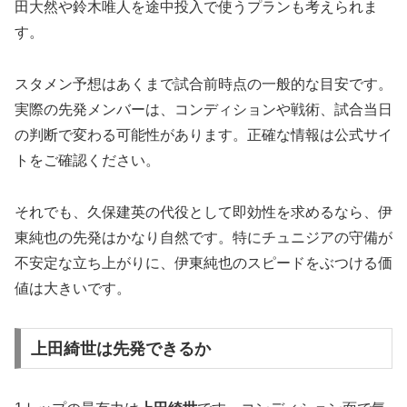
田大然や鈴木唯人を途中投入で使うプランも考えられま
す。
スタメン予想はあくまで試合前時点の一般的な目安です。
実際の先発メンバーは、コンディションや戦術、試合当日
の判断で変わる可能性があります。正確な情報は公式サイ
トをご確認ください。
それでも、久保建英の代役として即効性を求めるなら、伊
東純也の先発はかなり自然です。特にチュニジアの守備が
不安定な立ち上がりに、伊東純也のスピードをぶつける価
値は大きいです。
上田綺世は先発できるか