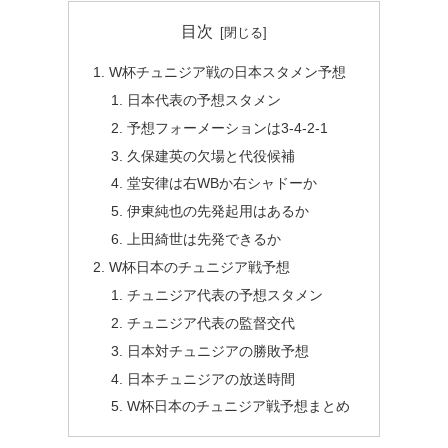
目次
W杯チュニジア戦の日本スタメン予想
日本代表の予想スタメン
予想フォーメーションは3-4-2-1
久保建英の欠場と代役候補
堂安律は右WBか右シャドーか
伊東純也の先発起用はあるか
上田綺世は先発できるか
W杯日本のチュニジア戦予想
チュニジア代表の予想スタメン
チュニジア代表の監督交代
日本対チュニジアの勝敗予想
日本チュニジアの放送時間
W杯日本のチュニジア戦予想まとめ