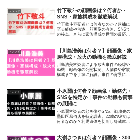
竹下敬斗の顔画像は？何者か・
トレンド
SNS・家族構成を徹底解説
竹下敬斗容疑者とは何者なのか？逮捕に
至る経緯や供述、顔画像の有無、SNSで
の接点、さらに家族構成や世間の反応ま
で、わかりやすく解説します。
【川島浩美は何者？】顔画像・家
トレンド
族構成・放火の動機を徹底解説
川島浩美容疑者による放火事件の経緯や
動機、顔画像の公開状況、人物像や家族
構成までを丁寧に解説。事件の背景にあ
る親族間トラブルや今後の捜査の動きに
も注目します。
小原麗は何者？顔画像・勤務先・
トレンド
SNSを特定か｜事件の動機も衝撃
の展開に
小原麗容疑者の顔画像やSNS、勤務先の
墨田区風俗店を特定調査。22歳の彼女は
何者なのか？乳児遺体を切断し冷蔵庫へ
隠した衝撃の動機「そばに置きたかっ
た」の真意とは。プロフィールや住所、
事件の経緯、世間の反応まで、検索され
大嶺さつきは何者？顔画像・300
トレンド