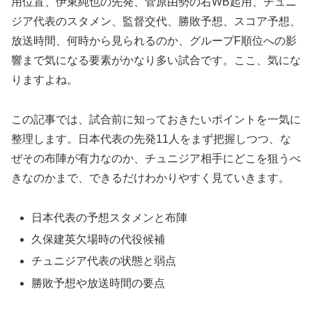
用位置、伊東純也の先発、菅原由勢の右WB起用、チュニ
ジア代表のスタメン、監督交代、勝敗予想、スコア予想、
放送時間、何時から見られるのか、グループF順位への影
響まで気になる要素がかなり多い試合です。ここ、気にな
りますよね。
この記事では、試合前に知っておきたいポイントを一気に
整理します。日本代表の先発11人をまず把握しつつ、な
ぜその布陣が有力なのか、チュニジア相手にどこを狙うべ
きなのかまで、できるだけわかりやすく見ていきます。
日本代表の予想スタメンと布陣
久保建英欠場時の代役候補
チュニジア代表の状態と弱点
勝敗予想や放送時間の要点