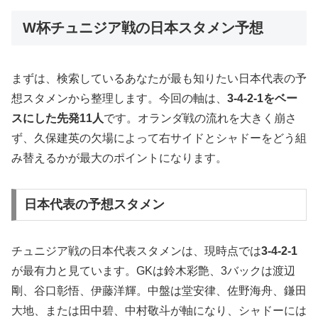
W杯チュニジア戦の日本スタメン予想
まずは、検索しているあなたが最も知りたい日本代表の予
想スタメンから整理します。今回の軸は、
3-4-2-1をベー
スにした先発11人
です。オランダ戦の流れを大きく崩さ
ず、久保建英の欠場によって右サイドとシャドーをどう組
み替えるかが最大のポイントになります。
日本代表の予想スタメン
チュニジア戦の日本代表スタメンは、現時点では
3-4-2-1
が最有力と見ています。GKは鈴木彩艶、3バックは渡辺
剛、谷口彰悟、伊藤洋輝。中盤は堂安律、佐野海舟、鎌田
大地、または田中碧、中村敬斗が軸になり、シャドーには