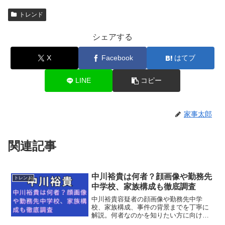
トレンド
シェアする
X
Facebook
はてブ
LINE
コピー
家事太郎
関連記事
中川裕貴は何者？顔画像や勤務先
トレンド
中学校、家族構成も徹底調査
中川裕貴容疑者の顔画像や勤務先中学
校、家族構成、事件の背景までを丁寧に
解説。何者なのかを知りたい方に向けた
総まとめ記事です。