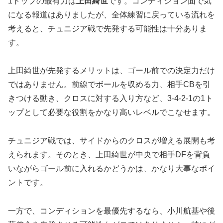
1トップの最有力は
上田綺世
です。コンディション面で気
になる報道はありましたが、全体練習に戻っている流れを
考えると、チュニジア戦で先発する可能性は十分ありま
す。
上田綺世が先発するメリットは、ゴール前での決定力だけ
ではありません。前線でボールを収める力、相手CBを引
きつける動き、クロスに対する入り方など、3-4-2-1の1ト
ップとして必要な役割をかなり高いレベルでこなせます。
チュニジア戦では、サイドからのクロスが増える展開も考
えられます。そのとき、上田綺世が中央で相手DFを背負
いながらゴール前に入れるかどうかは、かなり大事なポイ
ントです。
一方で、コンディションを最優先するなら、小川航基や後