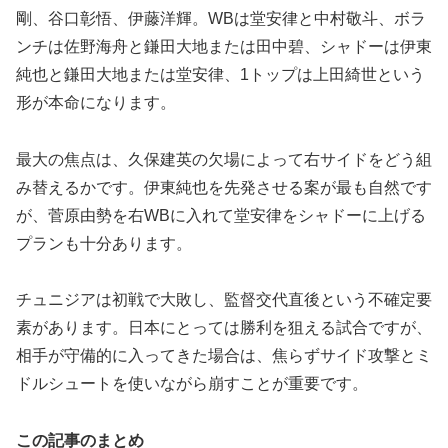
剛、谷口彰悟、伊藤洋輝。WBは堂安律と中村敬斗、ボラ
ンチは佐野海舟と鎌田大地または田中碧、シャドーは伊東
純也と鎌田大地または堂安律、1トップは上田綺世という
形が本命になります。
最大の焦点は、久保建英の欠場によって右サイドをどう組
み替えるかです。伊東純也を先発させる案が最も自然です
が、菅原由勢を右WBに入れて堂安律をシャドーに上げる
プランも十分あります。
チュニジアは初戦で大敗し、監督交代直後という不確定要
素があります。日本にとっては勝利を狙える試合ですが、
相手が守備的に入ってきた場合は、焦らずサイド攻撃とミ
ドルシュートを使いながら崩すことが重要です。
この記事のまとめ