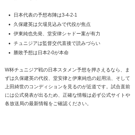
日本代表の予想布陣は3-4-2-1
久保建英は欠場見込みで代役が焦点
伊東純也先発、堂安律シャドー案が有力
チュニジアは監督交代直後で読みづらい
勝敗予想は日本2-0が本命
W杯チュニジア戦の日本スタメン予想を押さえるなら、ま
ずは久保建英の代役、堂安律と伊東純也の起用法、そして
上田綺世のコンディションを見るのが近道です。試合直前
には公式発表が出るため、正確な情報は必ず公式サイトや
各放送局の最新情報をご確認ください。