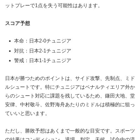
ットプレーで1点を失う可能性はあります。
スコア予想
本命：日本2-0チュニジア
対抗：日本2-1チュニジア
警戒：日本1-1チュニジア
日本が勝つためのポイントは、サイド攻撃、先制点、ミド
ルシュートです。特にチュニジアはペナルティエリア外か
らのシュート対応に課題を残しているため、鎌田大地、堂
安律、中村敬斗、佐野海舟あたりのミドルは積極的に狙っ
ていいと思います。
ただし、勝敗予想はあくまで一般的な目安です。スポーツ
の結果はコンディション、退場、判定、天候、試合中の流