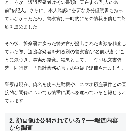
ところが、渡邉容疑者はその書類に実在する“別人の名
前”を記入。さらに、本人確認に必要な身分証明書も持っ
ていなかったため、警察官は一時的にその情報を信じて対
応を進めました。
その後、警察署に戻った警察官が提出された書類を精査し
ていた際、渡邉容疑者を知る別の警察官が“名前が違う”こ
とに気づき、事実が発覚。結果として、「有印私文書偽
造・同行使」「偽計業務妨害」の容疑で逮捕されました。
警察は現在、偽名を使った動機や、スマホ窃盗事件との直
接的な関係についても慎重に調べを進めていると報じられ
ています。
2. 顔画像は公開されている？──報道内容
から調査