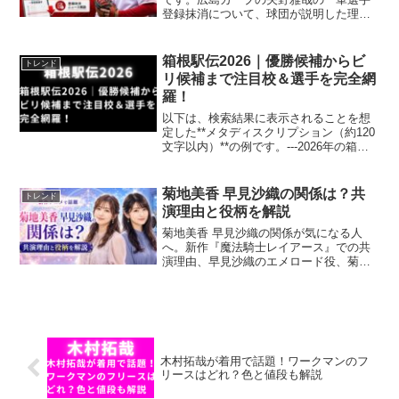
登録抹消について、球団が説明した理由
や薬物使用の確認状況、逮捕・処分の有
無を正確に整理。広島カープの矢野雅哉
の一軍選手登録抹消後の再登録可能日、
箱根駅伝2026｜優勝候補からビ
トレンド
復帰時期、代わりの選手、2026年成績ま
リ候補まで注目校＆選手を完全網
でわかりやすく解説します。
羅！
以下は、検索結果に表示されることを想
定した**メタディスクリプション（約120
文字以内）**の例です。---2026年の箱根
駅伝を徹底予想。優勝候補の実力分析、
注目選手の紹介、台頭する伏兵校や最下
位争いの行方まで詳しく解説。
菊地美香 早見沙織の関係は？共
トレンド
演理由と役柄を解説
菊地美香 早見沙織の関係が気になる人
へ。新作『魔法騎士レイアース』での共
演理由、早見沙織のエメロード役、菊地
美香のモコナ役や続投の誤解まで解説。
家族や親族なのか、過去の共演はあるの
かも確認し、菊地美香 早見沙織の検索意
図をすっきり整理できます。
木村拓哉が着用で話題！ワークマンのフ
リースはどれ？色と値段も解説