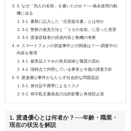
3. なぜ「別人の名前」を書いたのか？──偽名使用の動
機に迫る
3-1. 書類に記入した「任意提出書」とは何か
3-2. 警察の発見方法と「うその名前」に至った背景
3-3. 渡邉容疑者の供述内容と動機の考察
4. スマートフォンの窃盗事件との関連は？──調査中の
内容を整理
4-1. 被害品スマホの発見経緯と職質の流れ
4-2. 現時点で判明している事実と今後の捜査方針
5. 渡邉優心事件がもたらす社会的な問題提起
5-1. 身分証不携帯によるリスク
5-2. 有印私文書偽造の法的影響と再発防止策
1. 渡邉優心とは何者か？──年齢・職業・
現在の状況を解説