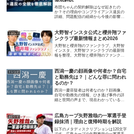
布団ちゃんの契約解除はなぜ起きたの
か？その理由やコンプライアンス違反の
詳細、問題配信の経緯から今後の影響ま
でをわかりやすく解説します。
大野智インスタ公式と櫻井翔ファ
トレンド
ンクラブ最新情報まとめ2026
大野智と櫻井翔のファンクラブ、大野智
インスタ、大野智ファンクラブの最新情
報を整理。大野智と櫻井翔のファンクラ
ブ、大野智インスタ、大野智ファンクラ
ブの公式確認やさと島、入会日、特典、
嵐FC終了後の流れまで、初めての人でも
西潟一慶の顔画像や何者か？自宅
トレンド
迷わず確認できますよ。
と勤務先は？｜どんな罪に問われ
るのか？
西潟一慶容疑者は何者なのか？顔画像、
自宅や勤務先の情報、ひき逃げ事件の詳
細と世間の声まで、現在わかっている事
実を丁寧にまとめています。
広島カープ矢野雅哉の一軍選手登
トレンド
録抹消｜理由と復帰時期を解説
以下のメタディスクリプションは120文字
です。広島カープの矢野雅哉の一軍選手