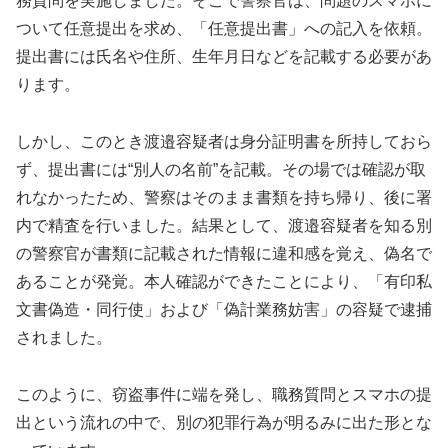
務質問を実施しました。そこで警察官は、問題のスマホに
ついて任意提出を求め、「任意提出書」への記入を依頼。
提出書には氏名や住所、生年月日などを記載する必要があ
ります。
しかし、このとき渡邉容疑者は身分証明書を所持しておら
ず、提出書には“別人の名前”を記載。その場では確認が取
れなかったため、警察はそのまま書類を持ち帰り、後に署
内で精査を行いました。結果として、渡邉容疑者を知る別
の警察官が書類に記載された情報に違和感を覚え、偽名で
あることが発覚。本人確認ができたことにより、「有印私
文書偽造・同行使」および「偽計業務妨害」の容疑で逮捕
されました。
このように、窃盗事件に端を発し、職務質問とスマホの提
出という流れの中で、別の犯罪行為が明るみに出た形とな