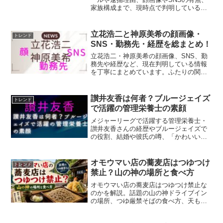
家族構成まで、現時点で判明している情
報をわかりやすく整理しています。
立花浩二と神原美希の顔画像・
トレンド
SNS・勤務先・経歴を総まとめ！
立花浩二・神原美希の顔画像、SNS、勤
務先や経歴など、現在判明している情報
を丁寧にまとめています。ふたりの関係
性や事件背景についても詳しく解説しま
す。
讃井友香は何者？ブルージェイズ
トレンド
で活躍の管理栄養士の素顔
メジャーリーグで活躍する管理栄養士・
讃井友香さんの経歴やブルージェイズで
の役割、結婚や彼氏の噂、「かわいい」
と話題の理由まで詳しくご紹介します。
オモウマい店の蕎麦店はつゆつけ
トレンド
禁止？山の神の場所と食べ方
オモウマい店の蕎麦店はつゆつけ禁止な
のかを解説。話題の山の神ドライブイン
の場所、つゆ厳禁そばの食べ方、天もり
そばの値段、営業時間、定休日、駐車
場、混雑対策まで紹介します。オモウマ