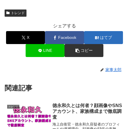
トレンド
シェアする
X
Facebook
はてブ
LINE
コピー
家事太郎
関連記事
徳永和久とは何者？顔画像やSNS
トレンド
アカウント、家族構成まで徹底調
査
海上自衛官・徳永和久容疑者のプロフィ
ールや逮捕理由、顔画像やSNSの有無、